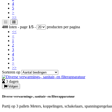
4
5
>
>>
400
loten - page
1/5
-
producten per pagina
<<
<
1
2
3
4
5
>
>>
Sorteren op
3 dagen
Volgen
Diverse verwarmings-, sanitair- en filterapparatuur
Partij op 3 pallets Meters, koppelingen, schakelaars, spanningsregelaars,