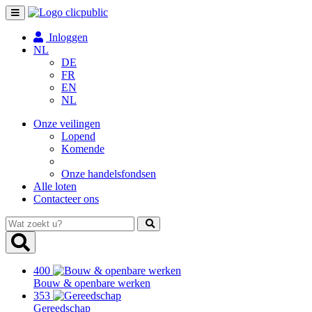
Toggle
navigation
Inloggen
NL
DE
FR
EN
NL
Onze veilingen
Lopend
Komende
Onze handelsfondsen
Alle loten
Contacteer ons
Wat
zoekt
u?
400
Bouw & openbare werken
353
Gereedschap