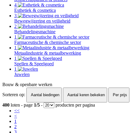
4
Esthetiek & cosmetica
3
Bewegwijzering en veiligheid
2
Behandelingsmachine
1
Farmaceutische & chemische sector
1
Metaalindustrie & metaalbewerking
1
Spellen & Speelgoed
1
Juwelen
Bouw & openbare werken
Sorteren op:
Aantal biedingen
Aantal keren bekeken
Per prijs
400
loten - page
1/5
-
producten per pagina
<<
<
1
2
3