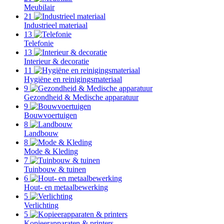
Meubilair
21
Industrieel materiaal
13
Telefonie
13
Interieur & decoratie
11
Hygiëne en reinigingsmateriaal
9
Gezondheid & Medische apparatuur
9
Bouwvoertuigen
8
Landbouw
8
Mode & Kleding
7
Tuinbouw & tuinen
6
Hout- en metaalbewerking
5
Verlichting
5
Kopieerapparaten & printers