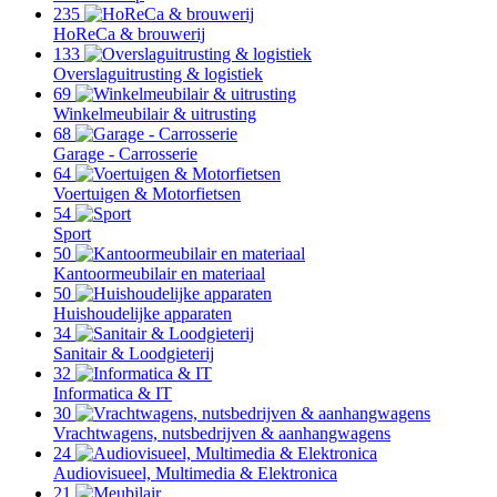
235
HoReCa & brouwerij
133
Overslaguitrusting & logistiek
69
Winkelmeubilair & uitrusting
68
Garage - Carrosserie
64
Voertuigen & Motorfietsen
54
Sport
50
Kantoormeubilair en materiaal
50
Huishoudelijke apparaten
34
Sanitair & Loodgieterij
32
Informatica & IT
30
Vrachtwagens, nutsbedrijven & aanhangwagens
24
Audiovisueel, Multimedia & Elektronica
21