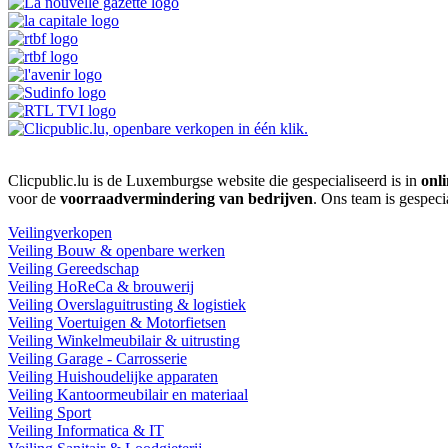
Clicpublic.lu is de Luxemburgse website die gespecialiseerd is in
onli
voor de
voorraadvermindering van bedrijven
. Ons team is gespeci
Veilingverkopen
Veiling Bouw & openbare werken
Veiling Gereedschap
Veiling HoReCa & brouwerij
Veiling Overslaguitrusting & logistiek
Veiling Voertuigen & Motorfietsen
Veiling Winkelmeubilair & uitrusting
Veiling Garage - Carrosserie
Veiling Huishoudelijke apparaten
Veiling Kantoormeubilair en materiaal
Veiling Sport
Veiling Informatica & IT