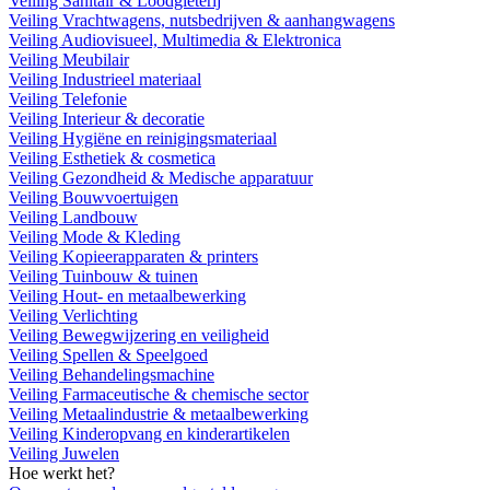
Veiling Sanitair & Loodgieterij
Veiling Vrachtwagens, nutsbedrijven & aanhangwagens
Veiling Audiovisueel, Multimedia & Elektronica
Veiling Meubilair
Veiling Industrieel materiaal
Veiling Telefonie
Veiling Interieur & decoratie
Veiling Hygiëne en reinigingsmateriaal
Veiling Esthetiek & cosmetica
Veiling Gezondheid & Medische apparatuur
Veiling Bouwvoertuigen
Veiling Landbouw
Veiling Mode & Kleding
Veiling Kopieerapparaten & printers
Veiling Tuinbouw & tuinen
Veiling Hout- en metaalbewerking
Veiling Verlichting
Veiling Bewegwijzering en veiligheid
Veiling Spellen & Speelgoed
Veiling Behandelingsmachine
Veiling Farmaceutische & chemische sector
Veiling Metaalindustrie & metaalbewerking
Veiling Kinderopvang en kinderartikelen
Veiling Juwelen
Hoe werkt het?