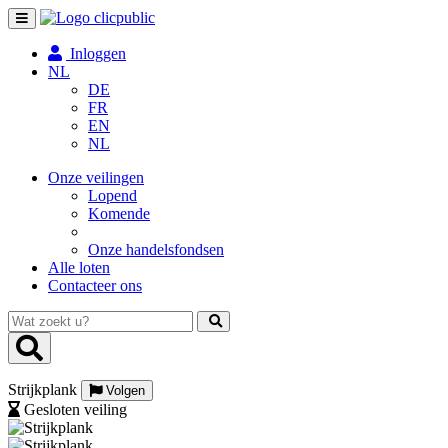
Toggle
navigation
Inloggen
NL
DE
FR
EN
NL
Onze veilingen
Lopend
Komende
Onze handelsfondsen
Alle loten
Contacteer ons
Wat
zoekt
u?
Strijkplank
Volgen
Gesloten veiling