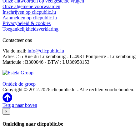
Onze antwoorden op veelgestelde vragen
Onze algemene voorwaarden
Inschrijven op clicpublic.lu
Aanmelden op clicpublic.lu
Privacybeleid & cookies
Toegankelijkheidsverklaring
Contacteer ons
Via de mail:
info@clicpublic.lu
Adres : 55 Rue du Luxembourg - L-4931 Pontpierre - Luxembourg
Matricule : B300046 - BTW : LU36958153
Clicpublic is een merk van de Estela-groep
Ontdek de groep
Copyright © 2012-2026 clicpublic.lu - Alle rechten voorbehouden.
Terug naar boven
×
Omleiding naar clicpublic.be