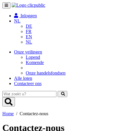
Toggle
navigation
Inloggen
NL
DE
FR
EN
NL
Onze veilingen
Lopend
Komende
Onze handelsfondsen
Alle loten
Contacteer ons
Wat
zoekt
u?
Home
/
Contactez-nous
Contactez-nous