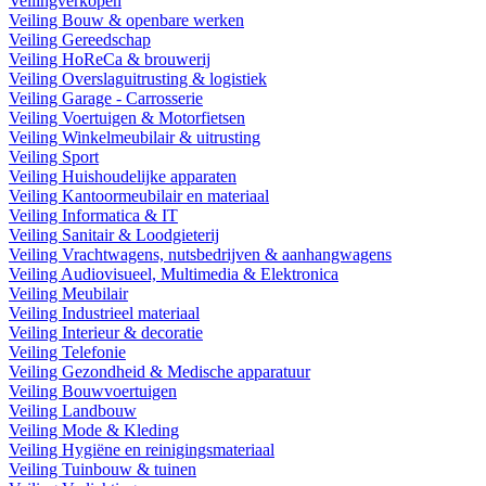
Veilingverkopen
Veiling Bouw & openbare werken
Veiling Gereedschap
Veiling HoReCa & brouwerij
Veiling Overslaguitrusting & logistiek
Veiling Garage - Carrosserie
Veiling Voertuigen & Motorfietsen
Veiling Winkelmeubilair & uitrusting
Veiling Sport
Veiling Huishoudelijke apparaten
Veiling Kantoormeubilair en materiaal
Veiling Informatica & IT
Veiling Sanitair & Loodgieterij
Veiling Vrachtwagens, nutsbedrijven & aanhangwagens
Veiling Audiovisueel, Multimedia & Elektronica
Veiling Meubilair
Veiling Industrieel materiaal
Veiling Interieur & decoratie
Veiling Telefonie
Veiling Gezondheid & Medische apparatuur
Veiling Bouwvoertuigen
Veiling Landbouw
Veiling Mode & Kleding
Veiling Hygiëne en reinigingsmateriaal
Veiling Tuinbouw & tuinen