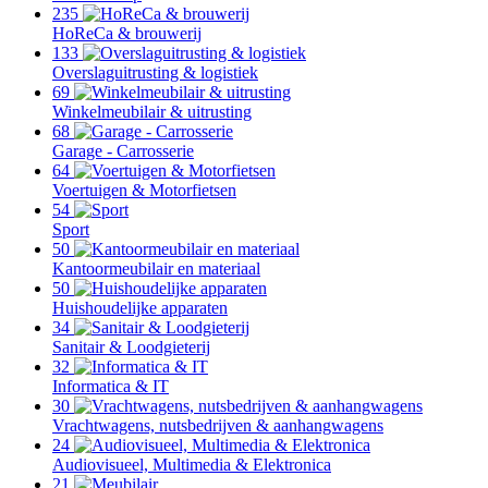
235
HoReCa & brouwerij
133
Overslaguitrusting & logistiek
69
Winkelmeubilair & uitrusting
68
Garage - Carrosserie
64
Voertuigen & Motorfietsen
54
Sport
50
Kantoormeubilair en materiaal
50
Huishoudelijke apparaten
34
Sanitair & Loodgieterij
32
Informatica & IT
30
Vrachtwagens, nutsbedrijven & aanhangwagens
24
Audiovisueel, Multimedia & Elektronica
21