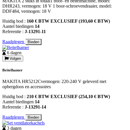
MAKITA 2 stuks in totaal1 boor- en beitelmachine, model:
DHR243, vermogen: 18 V 1 boor-schroevendraaier, model:
DDF484, vermogen: 18 V
Huidig bod :
160 € BTW EXCLUSIEF (193,60 € BTW)
Aantel biedingen
14
Referentie :
J-13291-11
Raadplegen
Bieden
6 dagen
Volgen
Beitelhamer
MAKITA HR5212Cvermogen: 220-240 V geleverd met
opbergdoos en accessoires
Huidig bod :
210 € BTW EXCLUSIEF (254,10 € BTW)
Aantel biedingen
14
Referentie :
J-13291-14
Raadplegen
Bieden
3 dagen