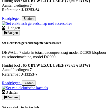
Huidig bod :
60 € BTW EXCLUSIEF (72,60 € BTW)
Aantel biedingen
7
Referentie :
J-13253-64
Raadplegen
Bieden
11 dagen
Volgen
Set elektrisch gereedschap met accessoires
DEWALT 7 stuks in totaal decoupeerzaag model DC308 klopboor-
en schroefmachine, model DC900
Huidig bod :
65 € BTW EXCLUSIEF (78,65 € BTW)
Aantel biedingen
7
Referentie :
J-13253-7
Raadplegen
Bieden
3 dagen
Volgen
Set van elektrische kachels