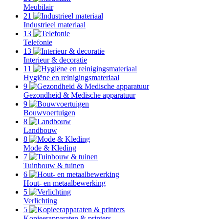
Meubilair
21
Industrieel materiaal
13
Telefonie
13
Interieur & decoratie
11
Hygiëne en reinigingsmateriaal
9
Gezondheid & Medische apparatuur
9
Bouwvoertuigen
8
Landbouw
8
Mode & Kleding
7
Tuinbouw & tuinen
6
Hout- en metaalbewerking
5
Verlichting
5
Kopieerapparaten & printers