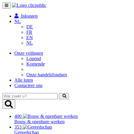
Toggle
navigation
Inloggen
NL
DE
FR
EN
NL
Onze veilingen
Lopend
Komende
Onze handelsfondsen
Alle loten
Contacteer ons
Wat
zoekt
u?
400
Bouw & openbare werken
353
Gereedschap