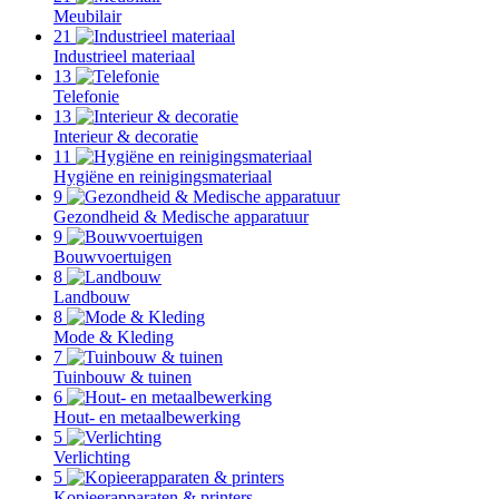
Meubilair
21
Industrieel materiaal
13
Telefonie
13
Interieur & decoratie
11
Hygiëne en reinigingsmateriaal
9
Gezondheid & Medische apparatuur
9
Bouwvoertuigen
8
Landbouw
8
Mode & Kleding
7
Tuinbouw & tuinen
6
Hout- en metaalbewerking
5
Verlichting
5
Kopieerapparaten & printers