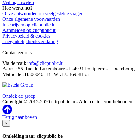
Veiling Juwelen
Hoe werkt het?
Onze antwoorden op veelgestelde vragen
Onze algemene voorwaarden
Inschrijven op clicpublic.lu
Aanmelden op clicpublic.lu
Privacybeleid & cookies
Toegankelijkheidsverklaring
Contacteer ons
Via de mail:
info@clicpublic.lu
Adres : 55 Rue du Luxembourg - L-4931 Pontpierre - Luxembourg
Matricule : B300046 - BTW : LU36958153
Clicpublic is een merk van de Estela-groep
Ontdek de groep
Copyright © 2012-2026 clicpublic.lu - Alle rechten voorbehouden.
Terug naar boven
×
Omleiding naar clicpublic.be