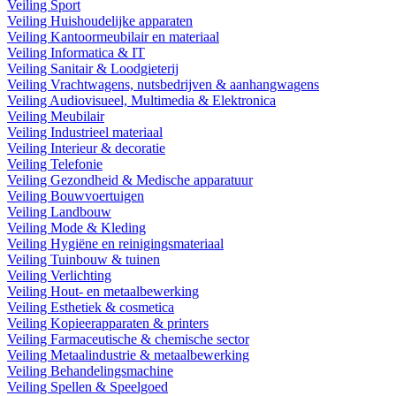
Veiling Sport
Veiling Huishoudelijke apparaten
Veiling Kantoormeubilair en materiaal
Veiling Informatica & IT
Veiling Sanitair & Loodgieterij
Veiling Vrachtwagens, nutsbedrijven & aanhangwagens
Veiling Audiovisueel, Multimedia & Elektronica
Veiling Meubilair
Veiling Industrieel materiaal
Veiling Interieur & decoratie
Veiling Telefonie
Veiling Gezondheid & Medische apparatuur
Veiling Bouwvoertuigen
Veiling Landbouw
Veiling Mode & Kleding
Veiling Hygiëne en reinigingsmateriaal
Veiling Tuinbouw & tuinen
Veiling Verlichting
Veiling Hout- en metaalbewerking
Veiling Esthetiek & cosmetica
Veiling Kopieerapparaten & printers
Veiling Farmaceutische & chemische sector
Veiling Metaalindustrie & metaalbewerking
Veiling Behandelingsmachine
Veiling Spellen & Speelgoed