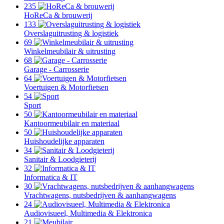
235
HoReCa & brouwerij
133
Overslaguitrusting & logistiek
69
Winkelmeubilair & uitrusting
68
Garage - Carrosserie
64
Voertuigen & Motorfietsen
54
Sport
50
Kantoormeubilair en materiaal
50
Huishoudelijke apparaten
34
Sanitair & Loodgieterij
32
Informatica & IT
30
Vrachtwagens, nutsbedrijven & aanhangwagens
24
Audiovisueel, Multimedia & Elektronica
21