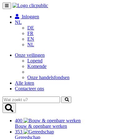
Toggle
navigation
Inloggen
NL
DE
FR
EN
NL
Onze veilingen
Lopend
Komende
Onze handelsfondsen
Alle loten
Contacteer ons
Wat
zoekt
u?
400
Bouw & openbare werken
353
Gereedschap