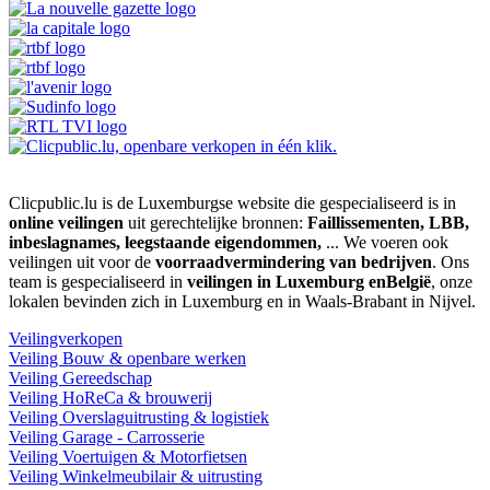
Clicpublic.lu is de Luxemburgse website die gespecialiseerd is in
online veilingen
uit gerechtelijke bronnen:
Faillissementen, LBB,
inbeslagnames, leegstaande eigendommen,
... We voeren ook
veilingen uit voor de
voorraadvermindering van bedrijven
. Ons
team is gespecialiseerd in
veilingen in Luxemburg enBelgië
, onze
lokalen bevinden zich in Luxemburg en in Waals-Brabant in Nijvel.
Veilingverkopen
Veiling Bouw & openbare werken
Veiling Gereedschap
Veiling HoReCa & brouwerij
Veiling Overslaguitrusting & logistiek
Veiling Garage - Carrosserie
Veiling Voertuigen & Motorfietsen
Veiling Winkelmeubilair & uitrusting