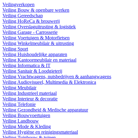
Veilingverkopen
Veiling Bouw & openbare werken
Veiling Gereedschap
Veiling HoReCa & brouwerij
Veiling Overslaguitrusting & logistiek
Veiling Garage - Carrosserie
Veiling Voertuigen & Motorfietsen
Veiling Winkelmeubilair & uitrusting
Veiling Sport
Veiling Huishoudelijke apparaten
Veiling Kantoormeubilair en materiaal
Veiling Informatica & IT
Veiling Sanitair & Loodgieterij
Veiling Vrachtwagens, nutsbedrijven & aanhangwagens
Veiling Audiovisueel, Multimedia & Elektronica
Veiling Meubilair
Veiling Industrieel materiaal
Veiling Interieur & decoratie
Veiling Telefonie
Veiling Gezondheid & Medische apparatuur
Veiling Bouwvoertuigen
Veiling Landbouw
Veiling Mode & Kleding
Veiling Hygiëne en reinigingsmateriaal
Veiling Tuinbouw & tuinen