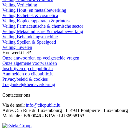
Veiling Verlichting
Veiling Hout- en metaalbewerking
Veiling Esthetiek & cosmetica
Veiling Kopieerapparaten & printers
Veiling Farmaceutische & chemische sector
Veiling Metaalindustrie & metaalbewerking
Veiling Behandelingsmachine
Veiling Spellen & Speelgoed
Veiling Juwelen
Hoe werkt het?
Onze antwoorden op veelgestelde vragen
Onze algemene voorwaarden
Inschrijven op clicpublic.lu
Aanmelden op clicpublic.lu
Privacybeleid & cookies
Toegankelijkheidsverklaring
Contacteer ons
Via de mail:
info@clicpublic.lu
Adres : 55 Rue du Luxembourg - L-4931 Pontpierre - Luxembourg
Matricule : B300046 - BTW : LU36958153
Clicpublic is een merk van de Estela-groep