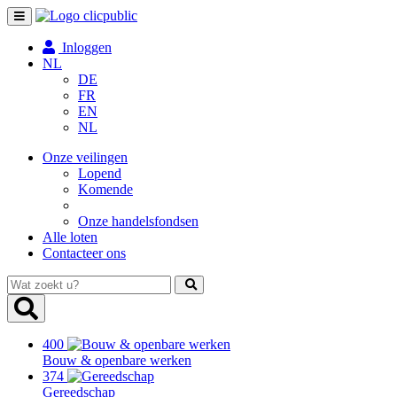
Toggle
navigation
Inloggen
NL
DE
FR
EN
NL
Onze veilingen
Lopend
Komende
Onze handelsfondsen
Alle loten
Contacteer ons
Wat
zoekt
u?
400
Bouw & openbare werken
374
Gereedschap