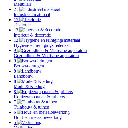
Meubilair
21
Industrieel materiaal
15
Telefonie
13
Interieur & decoratie
12
Hygiëne en reinigingsmateriaal
9
Gezondheid & Medische apparatuur
9
Bouwvoertuigen
8
Landbouw
8
Mode & Kleding
8
Kopieerapparaten & printers
7
Tuinbouw & tuinen
6
Hout- en metaalbewerking
5
Verlichting