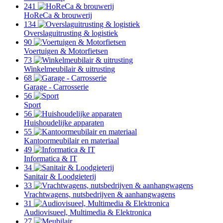
241
HoReCa & brouwerij
134
Overslaguitrusting & logistiek
90
Voertuigen & Motorfietsen
73
Winkelmeubilair & uitrusting
68
Garage - Carrosserie
56
Sport
56
Huishoudelijke apparaten
55
Kantoormeubilair en materiaal
49
Informatica & IT
34
Sanitair & Loodgieterij
33
Vrachtwagens, nutsbedrijven & aanhangwagens
31
Audiovisueel, Multimedia & Elektronica
27