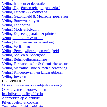
Veiling Interieur & decoratie
Veiling Hygiëne en reinigingsmateriaal
Veiling Esthetiek & cosmetica
Veiling Gezondheid & Medische apparatuur
Veiling Bouwvoertuigen
Veiling Landbouw
Veiling Mode & Kleding
Veiling Kopieerapparaten & printers
Veiling Tuinbouw & tuinen
Veiling Hout- en metaalbewerking
Veiling Verlichting
Veiling Bewegwijzering en veiligheid
Veiling Spellen & Speelgoed
Veiling Behandelingsmachine
Veiling Farmaceutische & chemische sector
Veiling Metaalindustrie & metaalbewerking
Veiling Kinderopvang en kinderartikelen
Veiling Juwelen
Hoe werkt het?
Onze antwoorden op veelgestelde vragen
Onze algemene voorwaarden
Inschrijven op clicpublic.lu
Aanmelden op clicpublic.lu
Privacybeleid & cookies
Toegankelijkheidsverklaring