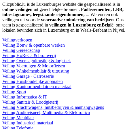
Clicpublic.lu is de Luxemburgse website die gespecialiseerd is in
online veilingen
uit gerechtelijke bronnen:
Faillissementen, LBB,
inbeslagnames, leegstaande eigendommen,
... We voeren ook
veilingen uit voor de
voorraadvermindering van bedrijven
. Ons
team is gespecialiseerd in
veilingen in Luxemburg enBelgië
, onze
lokalen bevinden zich in Luxemburg en in Waals-Brabant in Nijvel.
Veilingverkopen
Veiling Bouw & openbare werken
Veiling Gereedschap
Veiling HoReCa & brouwerij
Veiling Overslaguitrusting & logistiek
Veiling Voertuigen & Motorfietsen
Veiling Winkelmeubilair & uitrusting
Veiling Garage - Carrosserie
Veiling Huishoudelijke apparaten
Veiling Kantoormeubilair en materiaal
Veiling Sport
Veiling Informatica & IT
Veiling Sanitair & Loodgieterij
Veiling Vrachtwagens, nutsbedrijven & aanhangwagens
Veiling Audiovisueel, Multimedia & Elektronica
Veiling Meubilair
Veiling Industrieel materiaal
Veiling Telefonie