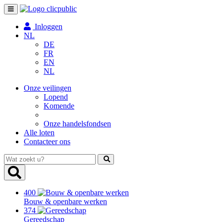
Toggle
navigation
Inloggen
NL
DE
FR
EN
NL
Onze veilingen
Lopend
Komende
Onze handelsfondsen
Alle loten
Contacteer ons
Wat
zoekt
u?
400
Bouw & openbare werken
374
Gereedschap