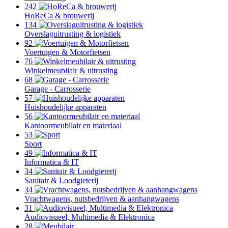
242
HoReCa & brouwerij
134
Overslaguitrusting & logistiek
92
Voertuigen & Motorfietsen
76
Winkelmeubilair & uitrusting
68
Garage - Carrosserie
57
Huishoudelijke apparaten
56
Kantoormeubilair en materiaal
53
Sport
49
Informatica & IT
34
Sanitair & Loodgieterij
34
Vrachtwagens, nutsbedrijven & aanhangwagens
31
Audiovisueel, Multimedia & Elektronica
28