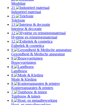
Meubilair
21
Industrieel materiaal
15
Telefonie
13
Interieur & decoratie
12
Hygiëne en reinigingsmateriaal
12
Esthetiek & cosmetica
9
Gezondheid & Medische apparatuur
9
Bouwvoertuigen
8
Landbouw
8
Mode & Kleding
8
Kopieerapparaten & printers
7
Tuinbouw & tuinen
6
Hout- en metaalbewerking