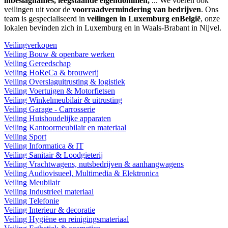
inbeslagnames, leegstaande eigendommen,
... We voeren ook
veilingen uit voor de
voorraadvermindering van bedrijven
. Ons
team is gespecialiseerd in
veilingen in Luxemburg enBelgië
, onze
lokalen bevinden zich in Luxemburg en in Waals-Brabant in Nijvel.
Veilingverkopen
Veiling Bouw & openbare werken
Veiling Gereedschap
Veiling HoReCa & brouwerij
Veiling Overslaguitrusting & logistiek
Veiling Voertuigen & Motorfietsen
Veiling Winkelmeubilair & uitrusting
Veiling Garage - Carrosserie
Veiling Huishoudelijke apparaten
Veiling Kantoormeubilair en materiaal
Veiling Sport
Veiling Informatica & IT
Veiling Sanitair & Loodgieterij
Veiling Vrachtwagens, nutsbedrijven & aanhangwagens
Veiling Audiovisueel, Multimedia & Elektronica
Veiling Meubilair
Veiling Industrieel materiaal
Veiling Telefonie
Veiling Interieur & decoratie
Veiling Hygiëne en reinigingsmateriaal