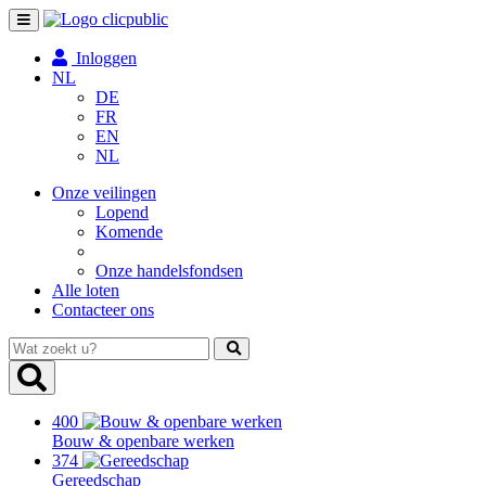
Toggle
navigation
Inloggen
NL
DE
FR
EN
NL
Onze veilingen
Lopend
Komende
Onze handelsfondsen
Alle loten
Contacteer ons
Wat
zoekt
u?
400
Bouw & openbare werken
374
Gereedschap