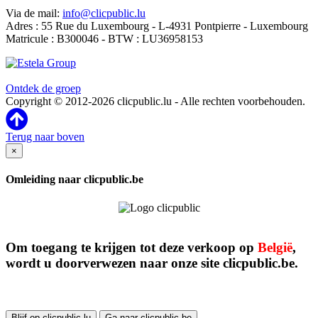
Via de mail:
info@clicpublic.lu
Adres : 55 Rue du Luxembourg - L-4931 Pontpierre - Luxembourg
Matricule : B300046 - BTW : LU36958153
Clicpublic is een merk van de Estela-groep
Ontdek de groep
Copyright © 2012-2026 clicpublic.lu - Alle rechten voorbehouden.
Terug naar boven
×
Omleiding naar clicpublic.be
Om toegang te krijgen tot deze verkoop op
België
,
wordt u doorverwezen naar onze site clicpublic.be.
Blijf op clicpublic.lu
Ga naar clicpublic.be