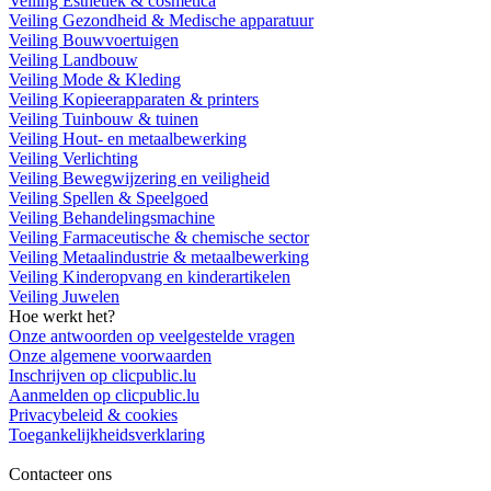
Veiling Esthetiek & cosmetica
Veiling Gezondheid & Medische apparatuur
Veiling Bouwvoertuigen
Veiling Landbouw
Veiling Mode & Kleding
Veiling Kopieerapparaten & printers
Veiling Tuinbouw & tuinen
Veiling Hout- en metaalbewerking
Veiling Verlichting
Veiling Bewegwijzering en veiligheid
Veiling Spellen & Speelgoed
Veiling Behandelingsmachine
Veiling Farmaceutische & chemische sector
Veiling Metaalindustrie & metaalbewerking
Veiling Kinderopvang en kinderartikelen
Veiling Juwelen
Hoe werkt het?
Onze antwoorden op veelgestelde vragen
Onze algemene voorwaarden
Inschrijven op clicpublic.lu
Aanmelden op clicpublic.lu
Privacybeleid & cookies
Toegankelijkheidsverklaring
Contacteer ons