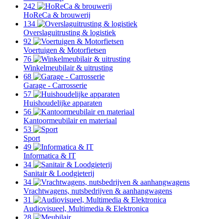
242
HoReCa & brouwerij
134
Overslaguitrusting & logistiek
92
Voertuigen & Motorfietsen
76
Winkelmeubilair & uitrusting
68
Garage - Carrosserie
57
Huishoudelijke apparaten
56
Kantoormeubilair en materiaal
53
Sport
49
Informatica & IT
34
Sanitair & Loodgieterij
34
Vrachtwagens, nutsbedrijven & aanhangwagens
31
Audiovisueel, Multimedia & Elektronica
28