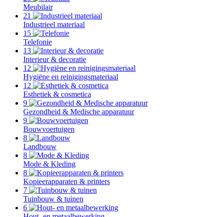
Meubilair
21
Industrieel materiaal
15
Telefonie
13
Interieur & decoratie
12
Hygiëne en reinigingsmateriaal
12
Esthetiek & cosmetica
9
Gezondheid & Medische apparatuur
9
Bouwvoertuigen
8
Landbouw
8
Mode & Kleding
8
Kopieerapparaten & printers
7
Tuinbouw & tuinen
6
Hout- en metaalbewerking