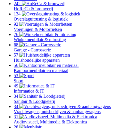
242
HoReCa & brouwerij
134
Overslaguitrusting & logistiek
92
Voertuigen & Motorfietsen
76
Winkelmeubilair & uitrusting
68
Garage - Carrosserie
57
Huishoudelijke apparaten
56
Kantoormeubilair en materiaal
53
Sport
49
Informatica & IT
34
Sanitair & Loodgieterij
34
Vrachtwagens, nutsbedrijven & aanhangwagens
31
Audiovisueel, Multimedia & Elektronica
28