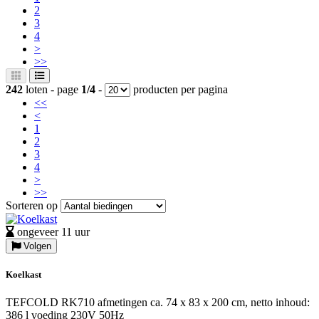
2
3
4
>
>>
242
loten - page
1/4
-
producten per pagina
<<
<
1
2
3
4
>
>>
Sorteren op
ongeveer 11 uur
Volgen
Koelkast
TEFCOLD RK710 afmetingen ca. 74 x 83 x 200 cm, netto inhoud:
386 l voeding 230V 50Hz