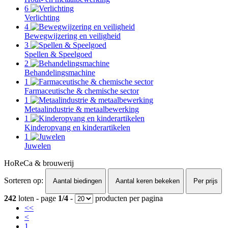
6
Verlichting
4
Bewegwijzering en veiligheid
3
Spellen & Speelgoed
2
Behandelingsmachine
1
Farmaceutische & chemische sector
1
Metaalindustrie & metaalbewerking
1
Kinderopvang en kinderartikelen
1
Juwelen
HoReCa & brouwerij
Sorteren op:
Aantal biedingen
Aantal keren bekeken
Per prijs
242
loten - page
1/4
-
producten per pagina
<<
<
1