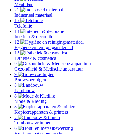
Meubilair
21
Industrieel materiaal
15
Telefonie
13
Interieur & decoratie
12
Hygiëne en reinigingsmateriaal
12
Esthetiek & cosmetica
9
Gezondheid & Medische apparatuur
9
Bouwvoertuigen
8
Landbouw
8
Mode & Kleding
8
Kopieerapparaten & printers
7
Tuinbouw & tuinen
6
Hout- en metaalbewerking