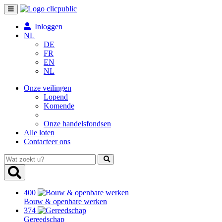
Toggle
navigation
Inloggen
NL
DE
FR
EN
NL
Onze veilingen
Lopend
Komende
Onze handelsfondsen
Alle loten
Contacteer ons
Wat
zoekt
u?
400
Bouw & openbare werken
374
Gereedschap