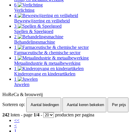
6
Verlichting
4
Bewegwijzering en veiligheid
3
Spellen & Speelgoed
2
Behandelingsmachine
1
Farmaceutische & chemische sector
1
Metaalindustrie & metaalbewerking
1
Kinderopvang en kinderartikelen
1
Juwelen
HoReCa & brouwerij
Sorteren op:
Aantal biedingen
Aantal keren bekeken
Per prijs
242
loten - page
1/4
-
producten per pagina
<<
<
1