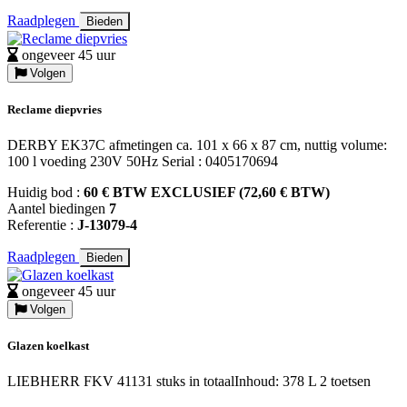
Raadplegen
Bieden
ongeveer 45 uur
Volgen
Reclame diepvries
DERBY EK37C afmetingen ca. 101 x 66 x 87 cm, nuttig volume:
100 l voeding 230V 50Hz Serial : 0405170694
Huidig bod :
60 € BTW EXCLUSIEF (72,60 € BTW)
Aantel biedingen
7
Referentie :
J-13079-4
Raadplegen
Bieden
ongeveer 45 uur
Volgen
Glazen koelkast
LIEBHERR FKV 41131 stuks in totaalInhoud: 378 L 2 toetsen