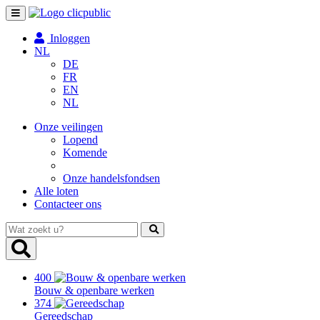
Toggle
navigation
Inloggen
NL
DE
FR
EN
NL
Onze veilingen
Lopend
Komende
Onze handelsfondsen
Alle loten
Contacteer ons
Wat
zoekt
u?
400
Bouw & openbare werken
374
Gereedschap