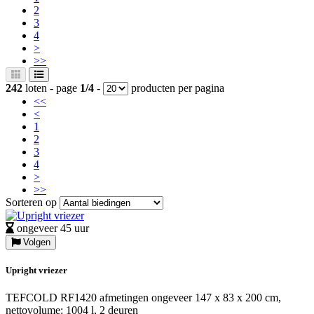
2
3
4
>
>>
242
loten - page
1/4
-
producten per pagina
<<
<
1
2
3
4
>
>>
Sorteren op
ongeveer 45 uur
Volgen
Upright vriezer
TEFCOLD RF1420 afmetingen ongeveer 147 x 83 x 200 cm,
nettovolume: 1004 l, 2 deuren