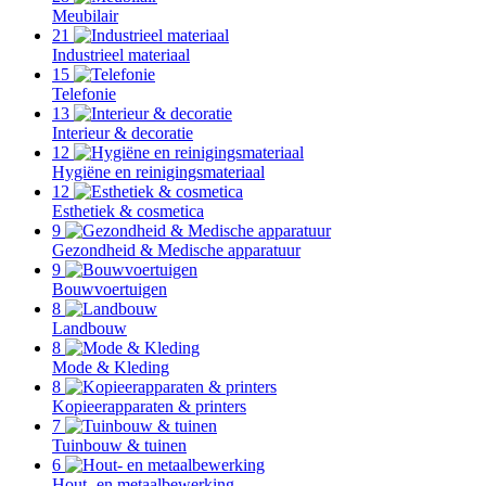
Meubilair
21
Industrieel materiaal
15
Telefonie
13
Interieur & decoratie
12
Hygiëne en reinigingsmateriaal
12
Esthetiek & cosmetica
9
Gezondheid & Medische apparatuur
9
Bouwvoertuigen
8
Landbouw
8
Mode & Kleding
8
Kopieerapparaten & printers
7
Tuinbouw & tuinen
6
Hout- en metaalbewerking