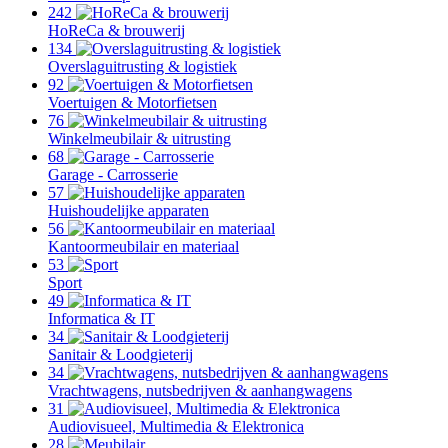
242
HoReCa & brouwerij
134
Overslaguitrusting & logistiek
92
Voertuigen & Motorfietsen
76
Winkelmeubilair & uitrusting
68
Garage - Carrosserie
57
Huishoudelijke apparaten
56
Kantoormeubilair en materiaal
53
Sport
49
Informatica & IT
34
Sanitair & Loodgieterij
34
Vrachtwagens, nutsbedrijven & aanhangwagens
31
Audiovisueel, Multimedia & Elektronica
28