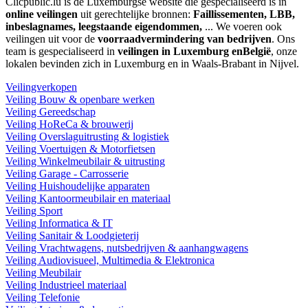
Clicpublic.lu is de Luxemburgse website die gespecialiseerd is in
online veilingen
uit gerechtelijke bronnen:
Faillissementen, LBB,
inbeslagnames, leegstaande eigendommen,
... We voeren ook
veilingen uit voor de
voorraadvermindering van bedrijven
. Ons
team is gespecialiseerd in
veilingen in Luxemburg enBelgië
, onze
lokalen bevinden zich in Luxemburg en in Waals-Brabant in Nijvel.
Veilingverkopen
Veiling Bouw & openbare werken
Veiling Gereedschap
Veiling HoReCa & brouwerij
Veiling Overslaguitrusting & logistiek
Veiling Voertuigen & Motorfietsen
Veiling Winkelmeubilair & uitrusting
Veiling Garage - Carrosserie
Veiling Huishoudelijke apparaten
Veiling Kantoormeubilair en materiaal
Veiling Sport
Veiling Informatica & IT
Veiling Sanitair & Loodgieterij
Veiling Vrachtwagens, nutsbedrijven & aanhangwagens
Veiling Audiovisueel, Multimedia & Elektronica
Veiling Meubilair
Veiling Industrieel materiaal
Veiling Telefonie