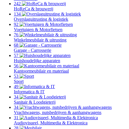
242
HoReCa & brouwerij
134
Overslaguitrusting & logistiek
92
Voertuigen & Motorfietsen
76
Winkelmeubilair & uitrusting
68
Garage - Carrosserie
57
Huishoudelijke apparaten
56
Kantoormeubilair en materiaal
53
Sport
49
Informatica & IT
34
Sanitair & Loodgieterij
34
Vrachtwagens, nutsbedrijven & aanhangwagens
31
Audiovisueel, Multimedia & Elektronica
28