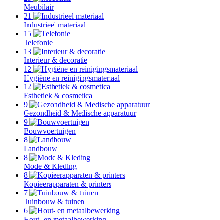
Meubilair
21
Industrieel materiaal
15
Telefonie
13
Interieur & decoratie
12
Hygiëne en reinigingsmateriaal
12
Esthetiek & cosmetica
9
Gezondheid & Medische apparatuur
9
Bouwvoertuigen
8
Landbouw
8
Mode & Kleding
8
Kopieerapparaten & printers
7
Tuinbouw & tuinen
6
Hout- en metaalbewerking