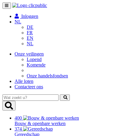
Toggle
navigation
Inloggen
NL
DE
FR
EN
NL
Onze veilingen
Lopend
Komende
Onze handelsfondsen
Alle loten
Contacteer ons
Wat
zoekt
u?
400
Bouw & openbare werken
374
Gereedschap