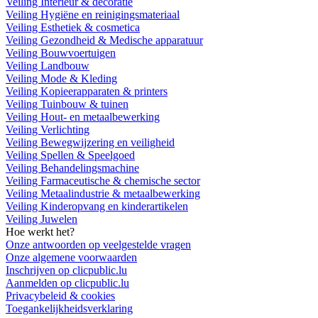
Veiling Interieur & decoratie
Veiling Hygiëne en reinigingsmateriaal
Veiling Esthetiek & cosmetica
Veiling Gezondheid & Medische apparatuur
Veiling Bouwvoertuigen
Veiling Landbouw
Veiling Mode & Kleding
Veiling Kopieerapparaten & printers
Veiling Tuinbouw & tuinen
Veiling Hout- en metaalbewerking
Veiling Verlichting
Veiling Bewegwijzering en veiligheid
Veiling Spellen & Speelgoed
Veiling Behandelingsmachine
Veiling Farmaceutische & chemische sector
Veiling Metaalindustrie & metaalbewerking
Veiling Kinderopvang en kinderartikelen
Veiling Juwelen
Hoe werkt het?
Onze antwoorden op veelgestelde vragen
Onze algemene voorwaarden
Inschrijven op clicpublic.lu
Aanmelden op clicpublic.lu
Privacybeleid & cookies
Toegankelijkheidsverklaring