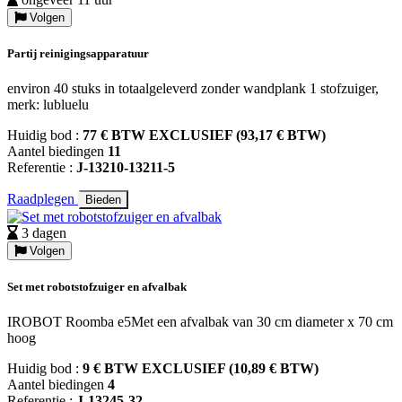
Volgen
Partij reinigingsapparatuur
environ 40 stuks in totaalgeleverd zonder wandplank 1 stofzuiger,
merk: lubluelu
Huidig bod :
77 € BTW EXCLUSIEF (93,17 € BTW)
Aantel biedingen
11
Referentie :
J-13210-13211-5
Raadplegen
Bieden
3 dagen
Volgen
Set met robotstofzuiger en afvalbak
IROBOT Roomba e5Met een afvalbak van 30 cm diameter x 70 cm
hoog
Huidig bod :
9 € BTW EXCLUSIEF (10,89 € BTW)
Aantel biedingen
4
Referentie :
J-13245-32