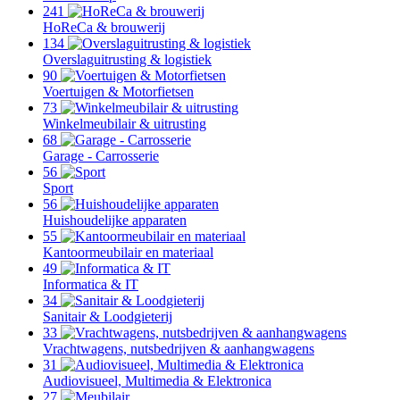
241
HoReCa & brouwerij
134
Overslaguitrusting & logistiek
90
Voertuigen & Motorfietsen
73
Winkelmeubilair & uitrusting
68
Garage - Carrosserie
56
Sport
56
Huishoudelijke apparaten
55
Kantoormeubilair en materiaal
49
Informatica & IT
34
Sanitair & Loodgieterij
33
Vrachtwagens, nutsbedrijven & aanhangwagens
31
Audiovisueel, Multimedia & Elektronica
27