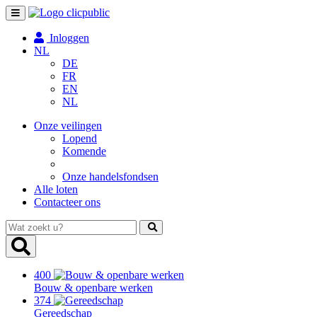
Toggle
navigation
Inloggen
NL
DE
FR
EN
NL
Onze veilingen
Lopend
Komende
Onze handelsfondsen
Alle loten
Contacteer ons
Wat
zoekt
u?
400
Bouw & openbare werken
374
Gereedschap