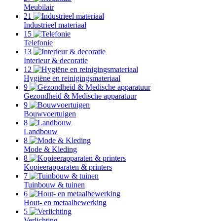
Meubilair
21
Industrieel materiaal
15
Telefonie
13
Interieur & decoratie
12
Hygiëne en reinigingsmateriaal
9
Gezondheid & Medische apparatuur
9
Bouwvoertuigen
8
Landbouw
8
Mode & Kleding
8
Kopieerapparaten & printers
7
Tuinbouw & tuinen
6
Hout- en metaalbewerking
5
Verlichting