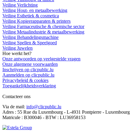
Veiling Verlichting
Veiling Hout- en metaalbewerking
Veiling Esthetiek & cosmetica
Veiling Kopieerapparaten & printers
Veiling Farmaceutische & chemische sector
Veiling Metaalindustrie & metaalbewerking
Veiling Behandelingsmachine
Veiling Spellen & Speelgoed
Veiling Juwelen
Hoe werkt het?
Onze antwoorden op veelgestelde vragen
Onze algemene voorwaarden
Inschrijven op clicpublic.lu
Aanmelden op clicpublic.lu
Privacybeleid & cookies
Toegankelijkheidsverklaring
Contacteer ons
Via de mail:
info@clicpublic.lu
Adres : 55 Rue du Luxembourg - L-4931 Pontpierre - Luxembourg
Matricule : B300046 - BTW : LU36958153
Clicpublic is een merk van de Estela-groep