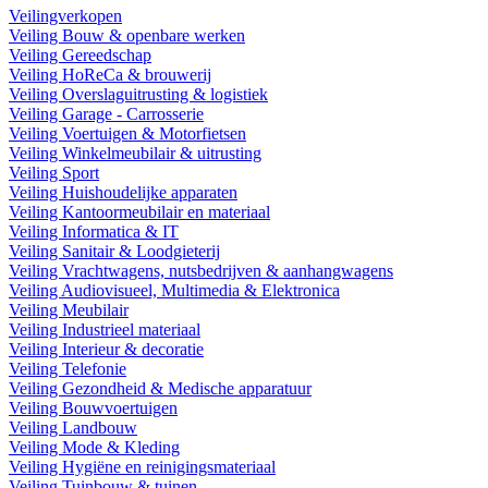
Veilingverkopen
Veiling Bouw & openbare werken
Veiling Gereedschap
Veiling HoReCa & brouwerij
Veiling Overslaguitrusting & logistiek
Veiling Garage - Carrosserie
Veiling Voertuigen & Motorfietsen
Veiling Winkelmeubilair & uitrusting
Veiling Sport
Veiling Huishoudelijke apparaten
Veiling Kantoormeubilair en materiaal
Veiling Informatica & IT
Veiling Sanitair & Loodgieterij
Veiling Vrachtwagens, nutsbedrijven & aanhangwagens
Veiling Audiovisueel, Multimedia & Elektronica
Veiling Meubilair
Veiling Industrieel materiaal
Veiling Interieur & decoratie
Veiling Telefonie
Veiling Gezondheid & Medische apparatuur
Veiling Bouwvoertuigen
Veiling Landbouw
Veiling Mode & Kleding
Veiling Hygiëne en reinigingsmateriaal
Veiling Tuinbouw & tuinen