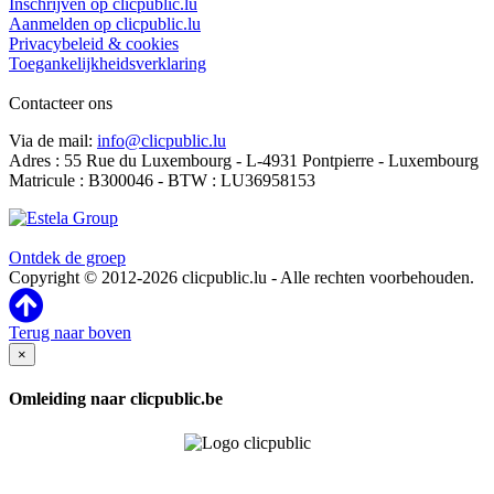
Inschrijven op clicpublic.lu
Aanmelden op clicpublic.lu
Privacybeleid & cookies
Toegankelijkheidsverklaring
Contacteer ons
Via de mail:
info@clicpublic.lu
Adres : 55 Rue du Luxembourg - L-4931 Pontpierre - Luxembourg
Matricule : B300046 - BTW : LU36958153
Clicpublic is een merk van de Estela-groep
Ontdek de groep
Copyright © 2012-2026 clicpublic.lu - Alle rechten voorbehouden.
Terug naar boven
×
Omleiding naar clicpublic.be