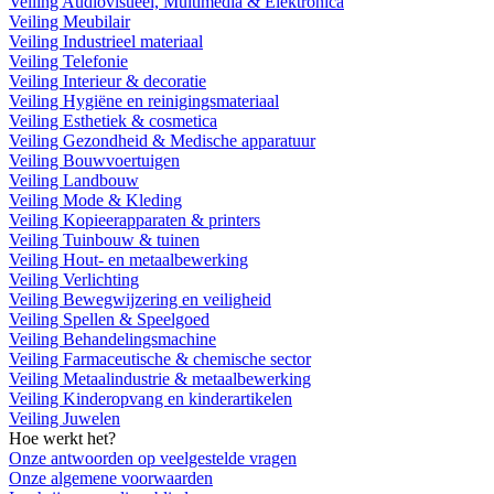
Veiling Audiovisueel, Multimedia & Elektronica
Veiling Meubilair
Veiling Industrieel materiaal
Veiling Telefonie
Veiling Interieur & decoratie
Veiling Hygiëne en reinigingsmateriaal
Veiling Esthetiek & cosmetica
Veiling Gezondheid & Medische apparatuur
Veiling Bouwvoertuigen
Veiling Landbouw
Veiling Mode & Kleding
Veiling Kopieerapparaten & printers
Veiling Tuinbouw & tuinen
Veiling Hout- en metaalbewerking
Veiling Verlichting
Veiling Bewegwijzering en veiligheid
Veiling Spellen & Speelgoed
Veiling Behandelingsmachine
Veiling Farmaceutische & chemische sector
Veiling Metaalindustrie & metaalbewerking
Veiling Kinderopvang en kinderartikelen
Veiling Juwelen
Hoe werkt het?
Onze antwoorden op veelgestelde vragen
Onze algemene voorwaarden