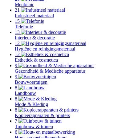
Meubilair
21
Industrieel materiaal
15
Telefonie
13
Interieur & decoratie
12
Hygiëne en reinigingsmateriaal
12
Esthetiek & cosmetica
9
Gezondheid & Medische apparatuur
9
Bouwvoertuigen
8
Landbouw
8
Mode & Kleding
8
Kopieerapparaten & printers
7
Tuinbouw & tuinen
6
Hout- en metaalbewerking