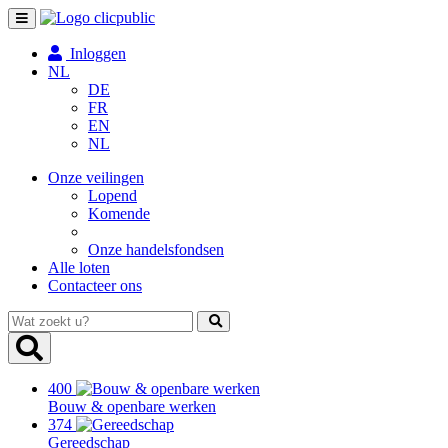
Toggle
navigation
Inloggen
NL
DE
FR
EN
NL
Onze veilingen
Lopend
Komende
Onze handelsfondsen
Alle loten
Contacteer ons
Wat
zoekt
u?
400
Bouw & openbare werken
374
Gereedschap