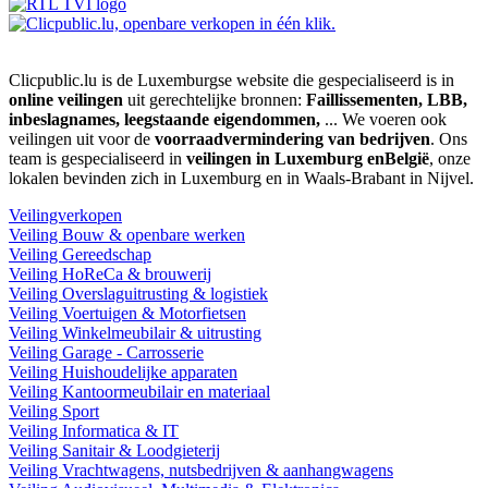
Clicpublic.lu is de Luxemburgse website die gespecialiseerd is in
online veilingen
uit gerechtelijke bronnen:
Faillissementen, LBB,
inbeslagnames, leegstaande eigendommen,
... We voeren ook
veilingen uit voor de
voorraadvermindering van bedrijven
. Ons
team is gespecialiseerd in
veilingen in Luxemburg enBelgië
, onze
lokalen bevinden zich in Luxemburg en in Waals-Brabant in Nijvel.
Veilingverkopen
Veiling Bouw & openbare werken
Veiling Gereedschap
Veiling HoReCa & brouwerij
Veiling Overslaguitrusting & logistiek
Veiling Voertuigen & Motorfietsen
Veiling Winkelmeubilair & uitrusting
Veiling Garage - Carrosserie
Veiling Huishoudelijke apparaten
Veiling Kantoormeubilair en materiaal
Veiling Sport
Veiling Informatica & IT
Veiling Sanitair & Loodgieterij
Veiling Vrachtwagens, nutsbedrijven & aanhangwagens