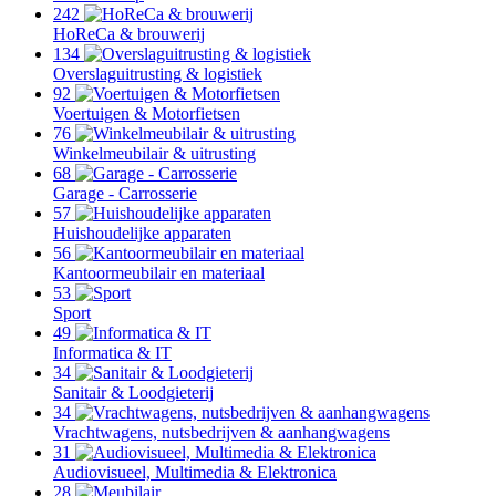
242
HoReCa & brouwerij
134
Overslaguitrusting & logistiek
92
Voertuigen & Motorfietsen
76
Winkelmeubilair & uitrusting
68
Garage - Carrosserie
57
Huishoudelijke apparaten
56
Kantoormeubilair en materiaal
53
Sport
49
Informatica & IT
34
Sanitair & Loodgieterij
34
Vrachtwagens, nutsbedrijven & aanhangwagens
31
Audiovisueel, Multimedia & Elektronica
28