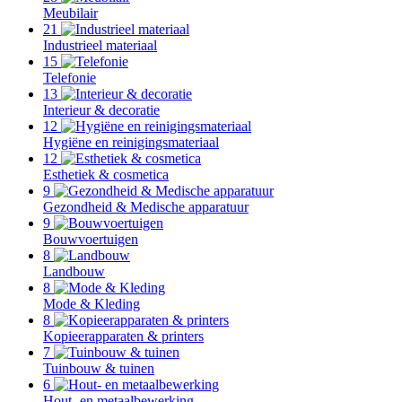
Meubilair
21
Industrieel materiaal
15
Telefonie
13
Interieur & decoratie
12
Hygiëne en reinigingsmateriaal
12
Esthetiek & cosmetica
9
Gezondheid & Medische apparatuur
9
Bouwvoertuigen
8
Landbouw
8
Mode & Kleding
8
Kopieerapparaten & printers
7
Tuinbouw & tuinen
6
Hout- en metaalbewerking