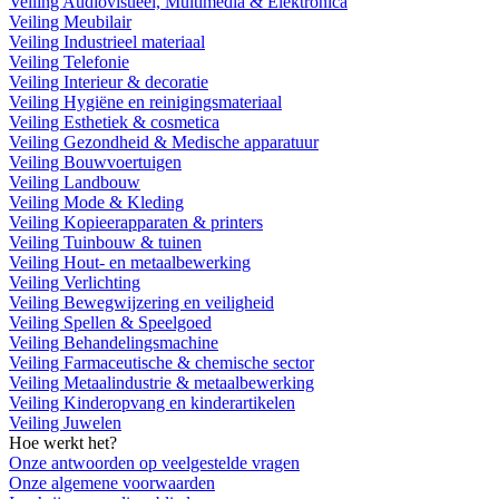
Veiling Audiovisueel, Multimedia & Elektronica
Veiling Meubilair
Veiling Industrieel materiaal
Veiling Telefonie
Veiling Interieur & decoratie
Veiling Hygiëne en reinigingsmateriaal
Veiling Esthetiek & cosmetica
Veiling Gezondheid & Medische apparatuur
Veiling Bouwvoertuigen
Veiling Landbouw
Veiling Mode & Kleding
Veiling Kopieerapparaten & printers
Veiling Tuinbouw & tuinen
Veiling Hout- en metaalbewerking
Veiling Verlichting
Veiling Bewegwijzering en veiligheid
Veiling Spellen & Speelgoed
Veiling Behandelingsmachine
Veiling Farmaceutische & chemische sector
Veiling Metaalindustrie & metaalbewerking
Veiling Kinderopvang en kinderartikelen
Veiling Juwelen
Hoe werkt het?
Onze antwoorden op veelgestelde vragen
Onze algemene voorwaarden