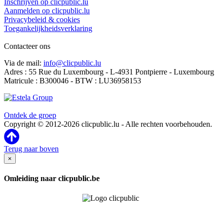
Inschrijven op clicpublic.lu
Aanmelden op clicpublic.lu
Privacybeleid & cookies
Toegankelijkheidsverklaring
Contacteer ons
Via de mail:
info@clicpublic.lu
Adres : 55 Rue du Luxembourg - L-4931 Pontpierre - Luxembourg
Matricule : B300046 - BTW : LU36958153
Clicpublic is een merk van de Estela-groep
Ontdek de groep
Copyright © 2012-2026 clicpublic.lu - Alle rechten voorbehouden.
Terug naar boven
×
Omleiding naar clicpublic.be