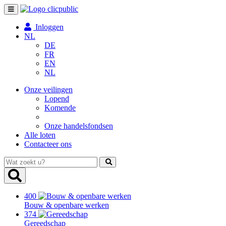
Toggle
navigation
Inloggen
NL
DE
FR
EN
NL
Onze veilingen
Lopend
Komende
Onze handelsfondsen
Alle loten
Contacteer ons
Wat
zoekt
u?
400
Bouw & openbare werken
374
Gereedschap