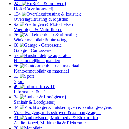
242
HoReCa & brouwerij
134
Overslaguitrusting & logistiek
92
Voertuigen & Motorfietsen
76
Winkelmeubilair & uitrusting
68
Garage - Carrosserie
57
Huishoudelijke apparaten
56
Kantoormeubilair en materiaal
53
Sport
49
Informatica & IT
34
Sanitair & Loodgieterij
34
Vrachtwagens, nutsbedrijven & aanhangwagens
31
Audiovisueel, Multimedia & Elektronica
28