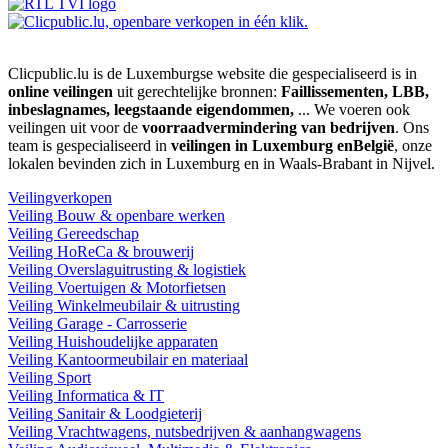
Clicpublic.lu is de Luxemburgse website die gespecialiseerd is in
online veilingen
uit gerechtelijke bronnen:
Faillissementen, LBB,
inbeslagnames, leegstaande eigendommen,
... We voeren ook
veilingen uit voor de
voorraadvermindering van bedrijven
. Ons
team is gespecialiseerd in
veilingen in Luxemburg enBelgië
, onze
lokalen bevinden zich in Luxemburg en in Waals-Brabant in Nijvel.
Veilingverkopen
Veiling Bouw & openbare werken
Veiling Gereedschap
Veiling HoReCa & brouwerij
Veiling Overslaguitrusting & logistiek
Veiling Voertuigen & Motorfietsen
Veiling Winkelmeubilair & uitrusting
Veiling Garage - Carrosserie
Veiling Huishoudelijke apparaten
Veiling Kantoormeubilair en materiaal
Veiling Sport
Veiling Informatica & IT
Veiling Sanitair & Loodgieterij
Veiling Vrachtwagens, nutsbedrijven & aanhangwagens