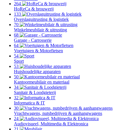
264
HoReCa & brouwerij
133
Overslaguitrusting & logistiek
70
Winkelmeubilair & uitrusting
68
Garage - Carrosserie
64
Voertuigen & Motorfietsen
54
Sport
53
Huishoudelijke apparaten
50
Kantoormeubilair en materiaal
34
Sanitair & Loodgieterij
32
Informatica & IT
30
Vrachtwagens, nutsbedrijven & aanhangwagens
24
Audiovisueel, Multimedia & Elektronica
21