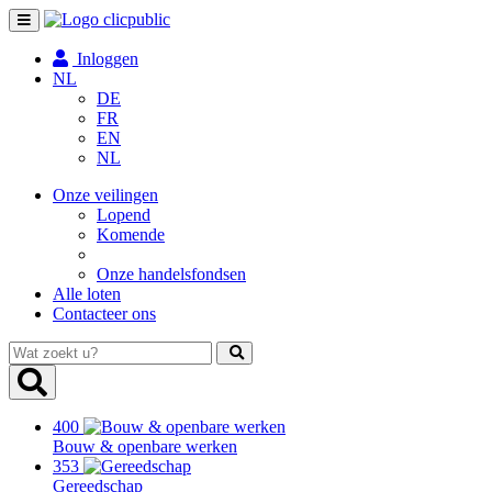
Toggle
navigation
Inloggen
NL
DE
FR
EN
NL
Onze veilingen
Lopend
Komende
Onze handelsfondsen
Alle loten
Contacteer ons
Wat
zoekt
u?
400
Bouw & openbare werken
353
Gereedschap