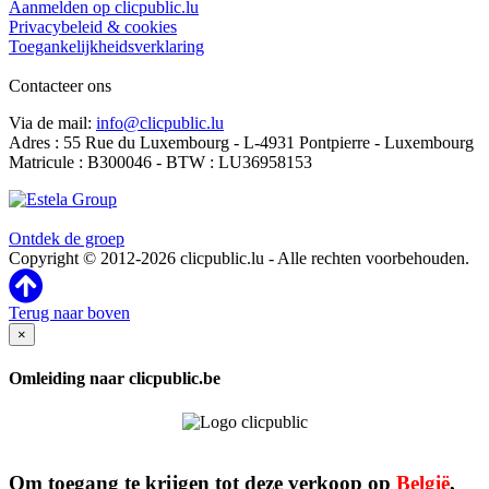
Aanmelden op clicpublic.lu
Privacybeleid & cookies
Toegankelijkheidsverklaring
Contacteer ons
Via de mail:
info@clicpublic.lu
Adres : 55 Rue du Luxembourg - L-4931 Pontpierre - Luxembourg
Matricule : B300046 - BTW : LU36958153
Clicpublic is een merk van de Estela-groep
Ontdek de groep
Copyright © 2012-2026 clicpublic.lu - Alle rechten voorbehouden.
Terug naar boven
×
Omleiding naar clicpublic.be
Om toegang te krijgen tot deze verkoop op
België
,