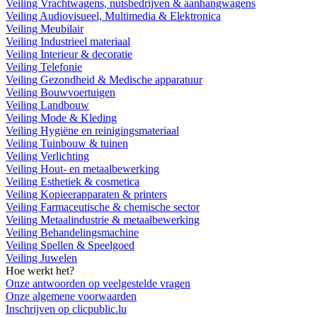
Veiling Vrachtwagens, nutsbedrijven & aanhangwagens
Veiling Audiovisueel, Multimedia & Elektronica
Veiling Meubilair
Veiling Industrieel materiaal
Veiling Interieur & decoratie
Veiling Telefonie
Veiling Gezondheid & Medische apparatuur
Veiling Bouwvoertuigen
Veiling Landbouw
Veiling Mode & Kleding
Veiling Hygiëne en reinigingsmateriaal
Veiling Tuinbouw & tuinen
Veiling Verlichting
Veiling Hout- en metaalbewerking
Veiling Esthetiek & cosmetica
Veiling Kopieerapparaten & printers
Veiling Farmaceutische & chemische sector
Veiling Metaalindustrie & metaalbewerking
Veiling Behandelingsmachine
Veiling Spellen & Speelgoed
Veiling Juwelen
Hoe werkt het?
Onze antwoorden op veelgestelde vragen
Onze algemene voorwaarden
Inschrijven op clicpublic.lu