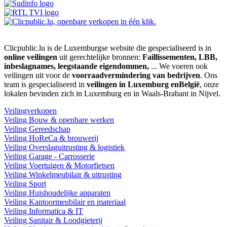
Clicpublic.lu is de Luxemburgse website die gespecialiseerd is in
online veilingen
uit gerechtelijke bronnen:
Faillissementen, LBB,
inbeslagnames, leegstaande eigendommen,
... We voeren ook
veilingen uit voor de
voorraadvermindering van bedrijven
. Ons
team is gespecialiseerd in
veilingen in Luxemburg enBelgië
, onze
lokalen bevinden zich in Luxemburg en in Waals-Brabant in Nijvel.
Veilingverkopen
Veiling Bouw & openbare werken
Veiling Gereedschap
Veiling HoReCa & brouwerij
Veiling Overslaguitrusting & logistiek
Veiling Garage - Carrosserie
Veiling Voertuigen & Motorfietsen
Veiling Winkelmeubilair & uitrusting
Veiling Sport
Veiling Huishoudelijke apparaten
Veiling Kantoormeubilair en materiaal
Veiling Informatica & IT
Veiling Sanitair & Loodgieterij