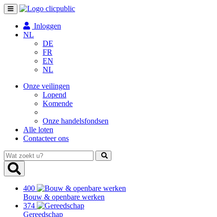
Toggle
navigation
Inloggen
NL
DE
FR
EN
NL
Onze veilingen
Lopend
Komende
Onze handelsfondsen
Alle loten
Contacteer ons
Wat
zoekt
u?
400
Bouw & openbare werken
374
Gereedschap