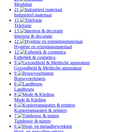
Meubilair
21
Industrieel materiaal
15
Telefonie
13
Interieur & decoratie
12
Hygiëne en reinigingsmateriaal
12
Esthetiek & cosmetica
9
Gezondheid & Medische apparatuur
9
Bouwvoertuigen
8
Landbouw
8
Mode & Kleding
8
Kopieerapparaten & printers
7
Tuinbouw & tuinen
6
Hout- en metaalbewerking