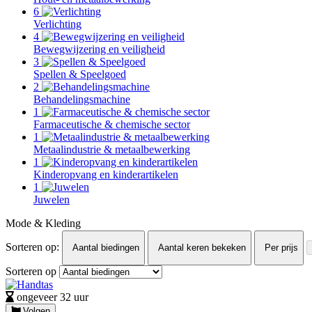
6
Verlichting
4
Bewegwijzering en veiligheid
3
Spellen & Speelgoed
2
Behandelingsmachine
1
Farmaceutische & chemische sector
1
Metaalindustrie & metaalbewerking
1
Kinderopvang en kinderartikelen
1
Juwelen
Mode & Kleding
Sorteren op:
Aantal biedingen
Aantal keren bekeken
Per prijs
Sorteren op
ongeveer 32 uur
Volgen