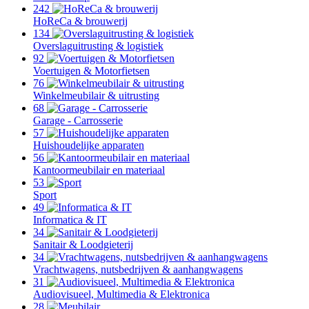
242
HoReCa & brouwerij
134
Overslaguitrusting & logistiek
92
Voertuigen & Motorfietsen
76
Winkelmeubilair & uitrusting
68
Garage - Carrosserie
57
Huishoudelijke apparaten
56
Kantoormeubilair en materiaal
53
Sport
49
Informatica & IT
34
Sanitair & Loodgieterij
34
Vrachtwagens, nutsbedrijven & aanhangwagens
31
Audiovisueel, Multimedia & Elektronica
28