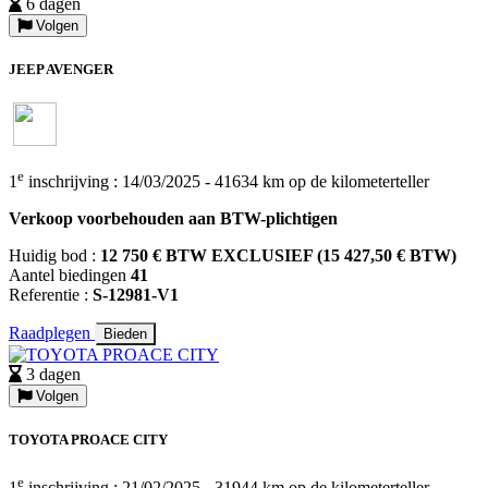
6 dagen
Volgen
JEEP AVENGER
e
1
inschrijving : 14/03/2025 - 41634 km op de kilometerteller
Verkoop voorbehouden aan BTW-plichtigen
Huidig bod :
12 750 € BTW EXCLUSIEF (15 427,50 € BTW)
Aantel biedingen
41
Referentie :
S-12981-V1
Raadplegen
Bieden
3 dagen
Volgen
TOYOTA PROACE CITY
e
1
inschrijving : 21/02/2025 - 31944 km op de kilometerteller