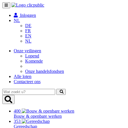
Toggle
navigation
Inloggen
NL
DE
FR
EN
NL
Onze veilingen
Lopend
Komende
Onze handelsfondsen
Alle loten
Contacteer ons
Wat
zoekt
u?
400
Bouw & openbare werken
353
Gereedschap