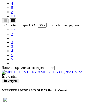
4
5
>
>>
1745
loten - page
1/22
-
producten per pagina
<<
<
1
2
3
4
5
>
>>
Sorteren op
5 dagen
Volgen
MERCEDES BENZ AMG GLE 53 Hybrid Coupé