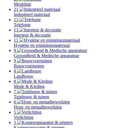
Meubilair
21
Industrieel materiaal
13
Telefonie
13
Interieur & decoratie
11
Hygiëne en reinigingsmateriaal
9
Gezondheid & Medische apparatuur
9
Bouwvoertuigen
8
Landbouw
8
Mode & Kleding
7
Tuinbouw & tuinen
6
Hout- en metaalbewerking
5
Verlichting
5
Kopieerapparaten & printers