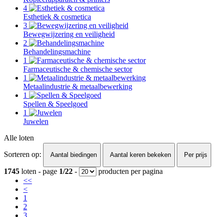
4
Esthetiek & cosmetica
3
Bewegwijzering en veiligheid
2
Behandelingsmachine
1
Farmaceutische & chemische sector
1
Metaalindustrie & metaalbewerking
1
Spellen & Speelgoed
1
Juwelen
Alle loten
Sorteren op:
Aantal biedingen
Aantal keren bekeken
Per prijs
1745
loten - page
1/22
-
producten per pagina
<<
<
1
2
3