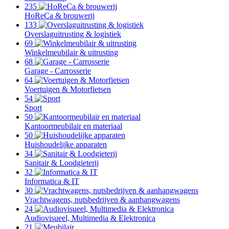
235
HoReCa & brouwerij
133
Overslaguitrusting & logistiek
69
Winkelmeubilair & uitrusting
68
Garage - Carrosserie
64
Voertuigen & Motorfietsen
54
Sport
50
Kantoormeubilair en materiaal
50
Huishoudelijke apparaten
34
Sanitair & Loodgieterij
32
Informatica & IT
30
Vrachtwagens, nutsbedrijven & aanhangwagens
24
Audiovisueel, Multimedia & Elektronica
21