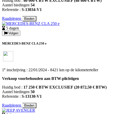
Huidig bod :
40 000 € BTW EXCLUSIEF (48 400 € BTW)
Aantel biedingen
54
Referentie :
S-13034-V1
Raadplegen
Bieden
5 dagen
Volgen
MERCEDES-BENZ CLA 250 e
e
1
inschrijving : 22/01/2024 - 8421 km op de kilometerteller
Verkoop voorbehouden aan BTW-plichtigen
Huidig bod :
17 250 € BTW EXCLUSIEF (20 872,50 € BTW)
Aantel biedingen
50
Referentie :
S-13130-V1
Raadplegen
Bieden