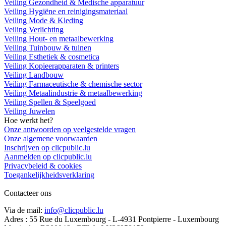
Veiling Gezondheid & Medische apparatuur
Veiling Hygiëne en reinigingsmateriaal
Veiling Mode & Kleding
Veiling Verlichting
Veiling Hout- en metaalbewerking
Veiling Tuinbouw & tuinen
Veiling Esthetiek & cosmetica
Veiling Kopieerapparaten & printers
Veiling Landbouw
Veiling Farmaceutische & chemische sector
Veiling Metaalindustrie & metaalbewerking
Veiling Spellen & Speelgoed
Veiling Juwelen
Hoe werkt het?
Onze antwoorden op veelgestelde vragen
Onze algemene voorwaarden
Inschrijven op clicpublic.lu
Aanmelden op clicpublic.lu
Privacybeleid & cookies
Toegankelijkheidsverklaring
Contacteer ons
Via de mail:
info@clicpublic.lu
Adres : 55 Rue du Luxembourg - L-4931 Pontpierre - Luxembourg