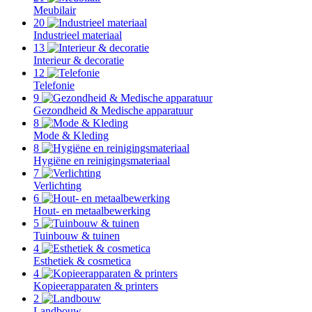
Meubilair
20
Industrieel materiaal
13
Interieur & decoratie
12
Telefonie
9
Gezondheid & Medische apparatuur
8
Mode & Kleding
8
Hygiëne en reinigingsmateriaal
7
Verlichting
6
Hout- en metaalbewerking
5
Tuinbouw & tuinen
4
Esthetiek & cosmetica
4
Kopieerapparaten & printers
2
Landbouw