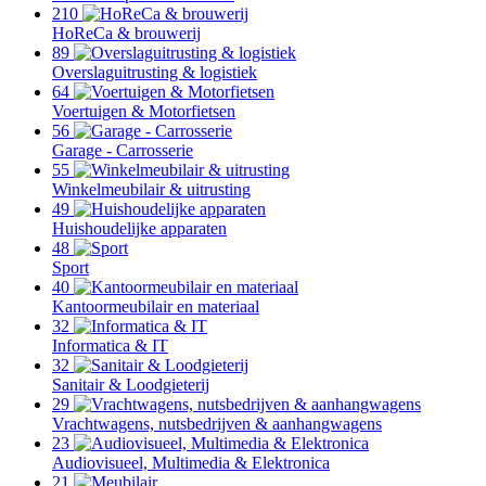
210
HoReCa & brouwerij
89
Overslaguitrusting & logistiek
64
Voertuigen & Motorfietsen
56
Garage - Carrosserie
55
Winkelmeubilair & uitrusting
49
Huishoudelijke apparaten
48
Sport
40
Kantoormeubilair en materiaal
32
Informatica & IT
32
Sanitair & Loodgieterij
29
Vrachtwagens, nutsbedrijven & aanhangwagens
23
Audiovisueel, Multimedia & Elektronica
21