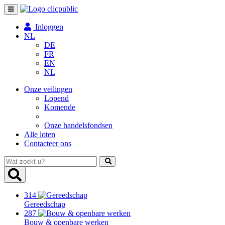
Toggle
navigation
Inloggen
NL
DE
FR
EN
NL
Onze veilingen
Lopend
Komende
Onze handelsfondsen
Alle loten
Contacteer ons
Wat
zoekt
u?
314
Gereedschap
287
Bouw & openbare werken