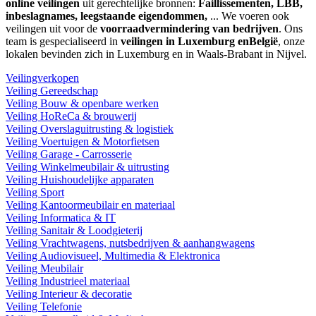
online veilingen
uit gerechtelijke bronnen:
Faillissementen, LBB,
inbeslagnames, leegstaande eigendommen,
... We voeren ook
veilingen uit voor de
voorraadvermindering van bedrijven
. Ons
team is gespecialiseerd in
veilingen in Luxemburg enBelgië
, onze
lokalen bevinden zich in Luxemburg en in Waals-Brabant in Nijvel.
Veilingverkopen
Veiling Gereedschap
Veiling Bouw & openbare werken
Veiling HoReCa & brouwerij
Veiling Overslaguitrusting & logistiek
Veiling Voertuigen & Motorfietsen
Veiling Garage - Carrosserie
Veiling Winkelmeubilair & uitrusting
Veiling Huishoudelijke apparaten
Veiling Sport
Veiling Kantoormeubilair en materiaal
Veiling Informatica & IT
Veiling Sanitair & Loodgieterij
Veiling Vrachtwagens, nutsbedrijven & aanhangwagens
Veiling Audiovisueel, Multimedia & Elektronica
Veiling Meubilair
Veiling Industrieel materiaal
Veiling Interieur & decoratie
Veiling Telefonie