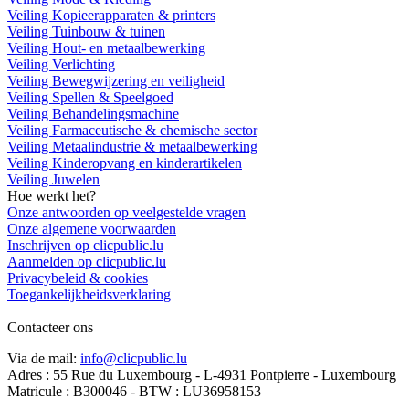
Veiling Kopieerapparaten & printers
Veiling Tuinbouw & tuinen
Veiling Hout- en metaalbewerking
Veiling Verlichting
Veiling Bewegwijzering en veiligheid
Veiling Spellen & Speelgoed
Veiling Behandelingsmachine
Veiling Farmaceutische & chemische sector
Veiling Metaalindustrie & metaalbewerking
Veiling Kinderopvang en kinderartikelen
Veiling Juwelen
Hoe werkt het?
Onze antwoorden op veelgestelde vragen
Onze algemene voorwaarden
Inschrijven op clicpublic.lu
Aanmelden op clicpublic.lu
Privacybeleid & cookies
Toegankelijkheidsverklaring
Contacteer ons
Via de mail:
info@clicpublic.lu
Adres : 55 Rue du Luxembourg - L-4931 Pontpierre - Luxembourg
Matricule : B300046 - BTW : LU36958153