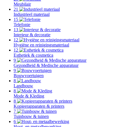
Meubilair
21
Industrieel materiaal
15
Telefonie
13
Interieur & decoratie
12
Hygiëne en reinigingsmateriaal
12
Esthetiek & cosmetica
9
Gezondheid & Medische apparatuur
9
Bouwvoertuigen
8
Landbouw
8
Mode & Kleding
8
Kopieerapparaten & printers
7
Tuinbouw & tuinen
6
Hout- en metaalbewerking