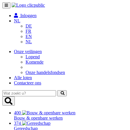
Toggle
navigation
Inloggen
NL
DE
FR
EN
NL
Onze veilingen
Lopend
Komende
Onze handelsfondsen
Alle loten
Contacteer ons
Wat
zoekt
u?
400
Bouw & openbare werken
374
Gereedschap