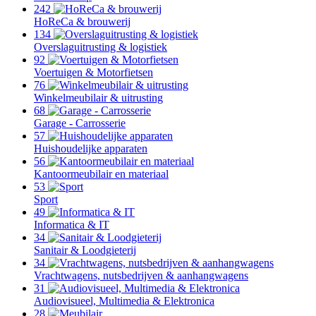
242
HoReCa & brouwerij
134
Overslaguitrusting & logistiek
92
Voertuigen & Motorfietsen
76
Winkelmeubilair & uitrusting
68
Garage - Carrosserie
57
Huishoudelijke apparaten
56
Kantoormeubilair en materiaal
53
Sport
49
Informatica & IT
34
Sanitair & Loodgieterij
34
Vrachtwagens, nutsbedrijven & aanhangwagens
31
Audiovisueel, Multimedia & Elektronica
28