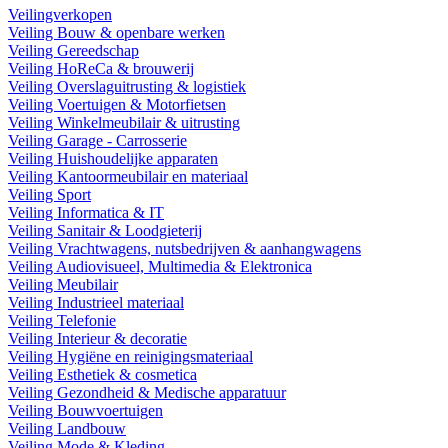
Veilingverkopen
Veiling Bouw & openbare werken
Veiling Gereedschap
Veiling HoReCa & brouwerij
Veiling Overslaguitrusting & logistiek
Veiling Voertuigen & Motorfietsen
Veiling Winkelmeubilair & uitrusting
Veiling Garage - Carrosserie
Veiling Huishoudelijke apparaten
Veiling Kantoormeubilair en materiaal
Veiling Sport
Veiling Informatica & IT
Veiling Sanitair & Loodgieterij
Veiling Vrachtwagens, nutsbedrijven & aanhangwagens
Veiling Audiovisueel, Multimedia & Elektronica
Veiling Meubilair
Veiling Industrieel materiaal
Veiling Telefonie
Veiling Interieur & decoratie
Veiling Hygiëne en reinigingsmateriaal
Veiling Esthetiek & cosmetica
Veiling Gezondheid & Medische apparatuur
Veiling Bouwvoertuigen
Veiling Landbouw
Veiling Mode & Kleding