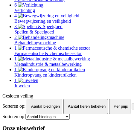
6
Verlichting
4
Bewegwijzering en veiligheid
3
Spellen & Speelgoed
2
Behandelingsmachine
1
Farmaceutische & chemische sector
1
Metaalindustrie & metaalbewerking
1
Kinderopvang en kinderartikelen
1
Juwelen
Gesloten veiling
Sorteren op:
Aantal biedingen
Aantal keren bekeken
Per prijs
Sorteren op
Onze nieuwsbrief