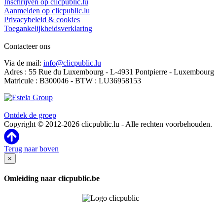
Inschrijven op clicpublic.lu
Aanmelden op clicpublic.lu
Privacybeleid & cookies
Toegankelijkheidsverklaring
Contacteer ons
Via de mail:
info@clicpublic.lu
Adres : 55 Rue du Luxembourg - L-4931 Pontpierre - Luxembourg
Matricule : B300046 - BTW : LU36958153
Clicpublic is een merk van de Estela-groep
Ontdek de groep
Copyright © 2012-2026 clicpublic.lu - Alle rechten voorbehouden.
Terug naar boven
×
Omleiding naar clicpublic.be