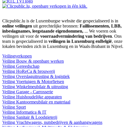
Clicpublic.lu is de Luxemburgse website die gespecialiseerd is in
online veilingen
uit gerechtelijke bronnen:
Faillissementen, LBB,
inbeslagnames, leegstaande eigendommen,
... We voeren ook
veilingen uit voor de
voorraadvermindering van bedrijven
. Ons
team is gespecialiseerd in
veilingen in Luxemburg enBelgië
, onze
lokalen bevinden zich in Luxemburg en in Waals-Brabant in Nijvel.
Veilingverkopen
Veiling Bouw & openbare werken
Veiling Gereedschap
Veiling HoReCa & brouwerij
Veiling Overslaguitrusting & logistiek
Veiling Voertuigen & Motorfietsen
Veiling Winkelmeubilair & uitrusting
Veiling Garage - Carrosserie
Veiling Huishoudelijke apparaten
Veiling Kantoormeubilair en materiaal
Veiling Sport
Veiling Informatica & IT
Veiling Sanitair & Loodgieterij
Veiling Vrachtwagens, nutsbedrijven & aanhangwagens