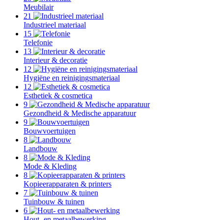
Meubilair
21
Industrieel materiaal
15
Telefonie
13
Interieur & decoratie
12
Hygiëne en reinigingsmateriaal
12
Esthetiek & cosmetica
9
Gezondheid & Medische apparatuur
9
Bouwvoertuigen
8
Landbouw
8
Mode & Kleding
8
Kopieerapparaten & printers
7
Tuinbouw & tuinen
6
Hout- en metaalbewerking