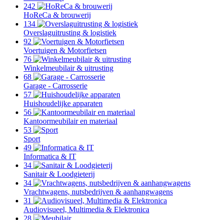
242
HoReCa & brouwerij
134
Overslaguitrusting & logistiek
92
Voertuigen & Motorfietsen
76
Winkelmeubilair & uitrusting
68
Garage - Carrosserie
57
Huishoudelijke apparaten
56
Kantoormeubilair en materiaal
53
Sport
49
Informatica & IT
34
Sanitair & Loodgieterij
34
Vrachtwagens, nutsbedrijven & aanhangwagens
31
Audiovisueel, Multimedia & Elektronica
28