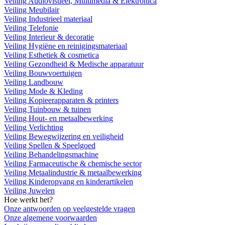
Veiling Audiovisueel, Multimedia & Elektronica
Veiling Meubilair
Veiling Industrieel materiaal
Veiling Telefonie
Veiling Interieur & decoratie
Veiling Hygiëne en reinigingsmateriaal
Veiling Esthetiek & cosmetica
Veiling Gezondheid & Medische apparatuur
Veiling Bouwvoertuigen
Veiling Landbouw
Veiling Mode & Kleding
Veiling Kopieerapparaten & printers
Veiling Tuinbouw & tuinen
Veiling Hout- en metaalbewerking
Veiling Verlichting
Veiling Bewegwijzering en veiligheid
Veiling Spellen & Speelgoed
Veiling Behandelingsmachine
Veiling Farmaceutische & chemische sector
Veiling Metaalindustrie & metaalbewerking
Veiling Kinderopvang en kinderartikelen
Veiling Juwelen
Hoe werkt het?
Onze antwoorden op veelgestelde vragen
Onze algemene voorwaarden