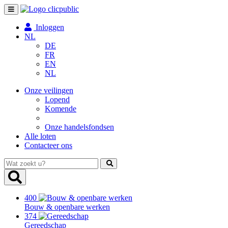
Toggle
navigation
Inloggen
NL
DE
FR
EN
NL
Onze veilingen
Lopend
Komende
Onze handelsfondsen
Alle loten
Contacteer ons
Wat
zoekt
u?
400
Bouw & openbare werken
374
Gereedschap