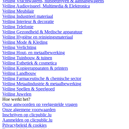
Veiling Vrachtwagens, nutsbedrijven & aanhangwagens
Veiling Audiovisueel, Multimedia & Elektronica
Veiling Meubilair
Veiling Industrieel materiaal
Veiling Interieur & decoratie
Veiling Telefonie
Veiling Gezondheid & Medische apparatuur
Veiling Hygiëne en reinigingsmateriaal
Veiling Mode & Kleding
Veiling Verlichting
Veiling Hout- en metaalbewerking
Veiling Tuinbouw & tuinen
Veiling Esthetiek & cosmetica
Veiling Kopieerapparaten & printers
Veiling Landbouw
Veiling Farmaceutische & chemische sector
Veiling Metaalindustrie & metaalbewerking
Veiling Spellen & Speelgoed
Veiling Juwelen
Hoe werkt het?
Onze antwoorden op veelgestelde vragen
Onze algemene voorwaarden
Inschrijven op clicpublic.lu
Aanmelden op clicpublic.lu
Privacybeleid & cookies