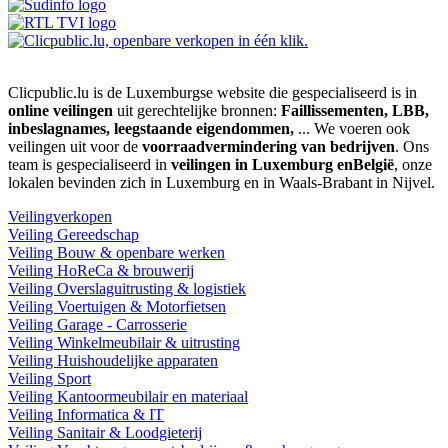
Clicpublic.lu is de Luxemburgse website die gespecialiseerd is in
online veilingen
uit gerechtelijke bronnen:
Faillissementen, LBB,
inbeslagnames, leegstaande eigendommen,
... We voeren ook
veilingen uit voor de
voorraadvermindering van bedrijven
. Ons
team is gespecialiseerd in
veilingen in Luxemburg enBelgië
, onze
lokalen bevinden zich in Luxemburg en in Waals-Brabant in Nijvel.
Veilingverkopen
Veiling Gereedschap
Veiling Bouw & openbare werken
Veiling HoReCa & brouwerij
Veiling Overslaguitrusting & logistiek
Veiling Voertuigen & Motorfietsen
Veiling Garage - Carrosserie
Veiling Winkelmeubilair & uitrusting
Veiling Huishoudelijke apparaten
Veiling Sport
Veiling Kantoormeubilair en materiaal
Veiling Informatica & IT
Veiling Sanitair & Loodgieterij