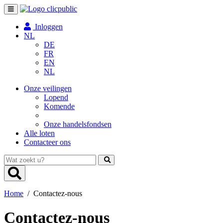
Toggle
navigation
Inloggen
NL
DE
FR
EN
NL
Onze veilingen
Lopend
Komende
Onze handelsfondsen
Alle loten
Contacteer ons
Wat
zoekt
u?
Home
/
Contactez-nous
Contactez-nous