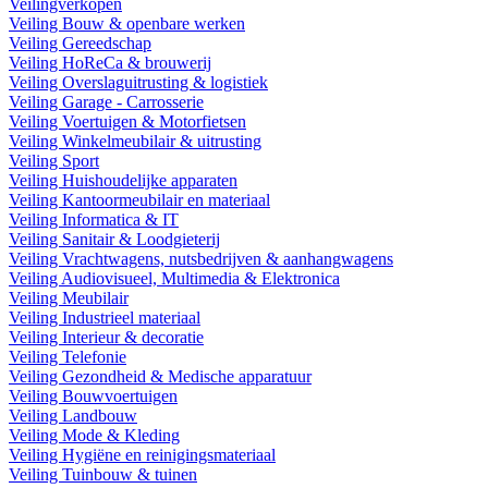
Veilingverkopen
Veiling Bouw & openbare werken
Veiling Gereedschap
Veiling HoReCa & brouwerij
Veiling Overslaguitrusting & logistiek
Veiling Garage - Carrosserie
Veiling Voertuigen & Motorfietsen
Veiling Winkelmeubilair & uitrusting
Veiling Sport
Veiling Huishoudelijke apparaten
Veiling Kantoormeubilair en materiaal
Veiling Informatica & IT
Veiling Sanitair & Loodgieterij
Veiling Vrachtwagens, nutsbedrijven & aanhangwagens
Veiling Audiovisueel, Multimedia & Elektronica
Veiling Meubilair
Veiling Industrieel materiaal
Veiling Interieur & decoratie
Veiling Telefonie
Veiling Gezondheid & Medische apparatuur
Veiling Bouwvoertuigen
Veiling Landbouw
Veiling Mode & Kleding
Veiling Hygiëne en reinigingsmateriaal
Veiling Tuinbouw & tuinen