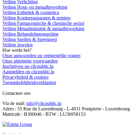
Veiling Verlichting
Veiling Hout- en metaalbewerking
Veiling Esthetiek & cosmetica
Veiling Kopieerapparaten & printers
Veiling Farmaceutische & chemische sector
Veiling Metaalindustrie & metaalbewerking
Veiling Behandelingsmachine
Veiling Spellen & Speelgoed
Veiling Juwelen
Hoe werkt het?
Onze antwoorden op veelgestelde vragen
Onze algemene voorwaarden
Inschrijven op clicpublic.lu
Aanmelden op clicpublic.lu
Privacybeleid & cookies
Toegankelijkheidsverklaring
Contacteer ons
Via de mail:
info@clicpublic.lu
Adres : 55 Rue du Luxembourg - L-4931 Pontpierre - Luxembourg
Matricule : B300046 - BTW : LU36958153
Clicpublic is een merk van de Estela-groep