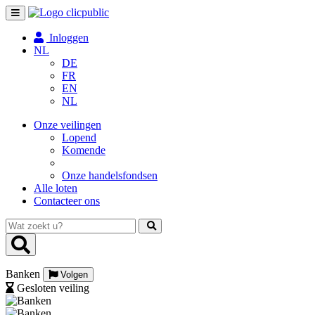
Toggle
navigation
Inloggen
NL
DE
FR
EN
NL
Onze veilingen
Lopend
Komende
Onze handelsfondsen
Alle loten
Contacteer ons
Wat
zoekt
u?
Banken
Volgen
Gesloten veiling