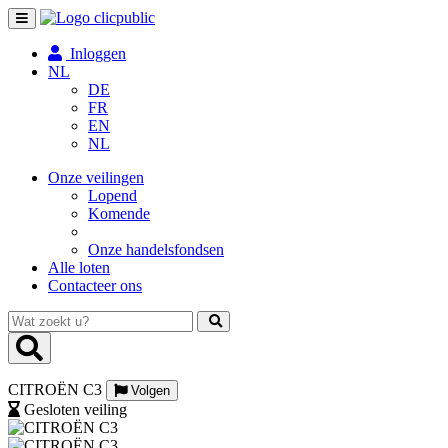
Toggle
navigation
Inloggen
NL
DE
FR
EN
NL
Onze veilingen
Lopend
Komende
Onze handelsfondsen
Alle loten
Contacteer ons
Wat
zoekt
u?
CITROËN C3
Volgen
Gesloten veiling