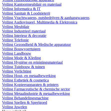
Veiling Kantoormeubilair en materiaal
Veiling Informatica & IT
Veiling Sanitair & Loodgieterij
Veiling Vrachtwagens, nutsbedrijven & aanhangwagens
Veiling Audiovisueel, Multimedia & Elektronica
Veiling Meubilair
Veiling Industrieel materiaal
Veiling Interieur & decoratie
Veiling Telefonie
Veiling Gezondheid & Medische apparatuur
Veiling Bouwvoertuigen
Veiling Landbouw
Veiling Mode & Kleding
Veiling Hygiëne en reinigingsmateriaal
Veiling Tuinbouw & tuinen
Veiling Verlichting
Veiling Hout- en metaalbewerking
Veiling Esthetiek & cosmetica
Veiling Kopieerapparaten & printers
Veiling Farmaceutische & chemische sector
Veiling Metaalindustrie & metaalbewerking
Veiling Behandelingsmachine
Veiling Spellen & Speelgoed
Veiling Juwelen