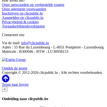
Hoe werkt het?
Onze antwoorden op veelgestelde vragen
Onze algemene voorwaarden
Inschrijven op clicpublic.lu
Aanmelden op clicpublic.lu
Privacybeleid & cookies
Toegankelijkheidsverklaring
Contacteer ons
Via de mail:
info@clicpublic.lu
Adres : 55 Rue du Luxembourg - L-4931 Pontpierre - Luxembourg
Matricule : B300046 - BTW : LU36958153
Clicpublic is een merk van de Estela-groep
Ontdek de groep
Copyright © 2012-2026 clicpublic.lu - Alle rechten voorbehouden.
Terug naar boven
×
Omleiding naar clicpublic.be