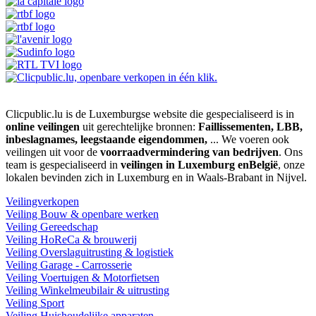
Clicpublic.lu is de Luxemburgse website die gespecialiseerd is in
online veilingen
uit gerechtelijke bronnen:
Faillissementen, LBB,
inbeslagnames, leegstaande eigendommen,
... We voeren ook
veilingen uit voor de
voorraadvermindering van bedrijven
. Ons
team is gespecialiseerd in
veilingen in Luxemburg enBelgië
, onze
lokalen bevinden zich in Luxemburg en in Waals-Brabant in Nijvel.
Veilingverkopen
Veiling Bouw & openbare werken
Veiling Gereedschap
Veiling HoReCa & brouwerij
Veiling Overslaguitrusting & logistiek
Veiling Garage - Carrosserie
Veiling Voertuigen & Motorfietsen
Veiling Winkelmeubilair & uitrusting
Veiling Sport
Veiling Huishoudelijke apparaten