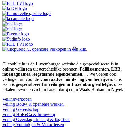
Clicpublic.lu is de Luxemburgse website die gespecialiseerd is in
online veilingen
uit gerechtelijke bronnen:
Faillissementen, LBB,
inbeslagnames, leegstaande eigendommen,
... We voeren ook
veilingen uit voor de
voorraadvermindering van bedrijven
. Ons
team is gespecialiseerd in
veilingen in Luxemburg enBelgië
, onze
lokalen bevinden zich in Luxemburg en in Waals-Brabant in Nijvel.
Veilingverkopen
Veiling Bouw & openbare werken
Veiling Gereedschap
Veiling HoReCa & brouwerij
Veiling Overslaguitrusting & logistiek
Veiling Voertuigen & Motorfietsen