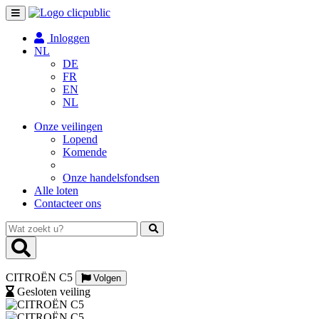
Toggle
navigation
Inloggen
NL
DE
FR
EN
NL
Onze veilingen
Lopend
Komende
Onze handelsfondsen
Alle loten
Contacteer ons
Wat
zoekt
u?
CITROËN C5
Volgen
Gesloten veiling