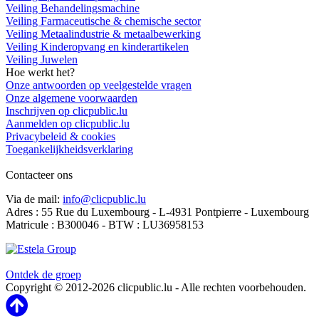
Veiling Behandelingsmachine
Veiling Farmaceutische & chemische sector
Veiling Metaalindustrie & metaalbewerking
Veiling Kinderopvang en kinderartikelen
Veiling Juwelen
Hoe werkt het?
Onze antwoorden op veelgestelde vragen
Onze algemene voorwaarden
Inschrijven op clicpublic.lu
Aanmelden op clicpublic.lu
Privacybeleid & cookies
Toegankelijkheidsverklaring
Contacteer ons
Via de mail:
info@clicpublic.lu
Adres : 55 Rue du Luxembourg - L-4931 Pontpierre - Luxembourg
Matricule : B300046 - BTW : LU36958153
Clicpublic is een merk van de Estela-groep
Ontdek de groep
Copyright © 2012-2026 clicpublic.lu - Alle rechten voorbehouden.