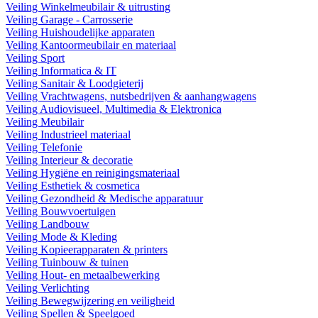
Veiling Winkelmeubilair & uitrusting
Veiling Garage - Carrosserie
Veiling Huishoudelijke apparaten
Veiling Kantoormeubilair en materiaal
Veiling Sport
Veiling Informatica & IT
Veiling Sanitair & Loodgieterij
Veiling Vrachtwagens, nutsbedrijven & aanhangwagens
Veiling Audiovisueel, Multimedia & Elektronica
Veiling Meubilair
Veiling Industrieel materiaal
Veiling Telefonie
Veiling Interieur & decoratie
Veiling Hygiëne en reinigingsmateriaal
Veiling Esthetiek & cosmetica
Veiling Gezondheid & Medische apparatuur
Veiling Bouwvoertuigen
Veiling Landbouw
Veiling Mode & Kleding
Veiling Kopieerapparaten & printers
Veiling Tuinbouw & tuinen
Veiling Hout- en metaalbewerking
Veiling Verlichting
Veiling Bewegwijzering en veiligheid
Veiling Spellen & Speelgoed