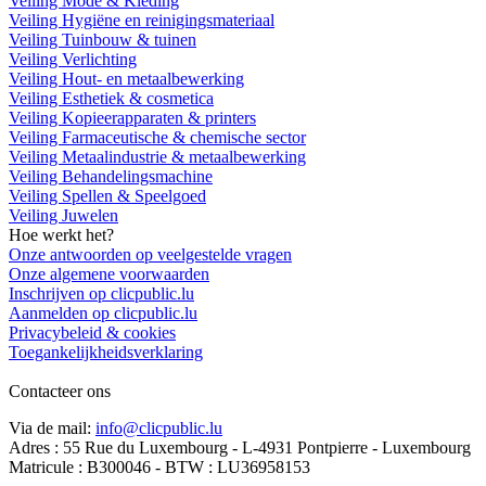
Veiling Mode & Kleding
Veiling Hygiëne en reinigingsmateriaal
Veiling Tuinbouw & tuinen
Veiling Verlichting
Veiling Hout- en metaalbewerking
Veiling Esthetiek & cosmetica
Veiling Kopieerapparaten & printers
Veiling Farmaceutische & chemische sector
Veiling Metaalindustrie & metaalbewerking
Veiling Behandelingsmachine
Veiling Spellen & Speelgoed
Veiling Juwelen
Hoe werkt het?
Onze antwoorden op veelgestelde vragen
Onze algemene voorwaarden
Inschrijven op clicpublic.lu
Aanmelden op clicpublic.lu
Privacybeleid & cookies
Toegankelijkheidsverklaring
Contacteer ons
Via de mail:
info@clicpublic.lu
Adres : 55 Rue du Luxembourg - L-4931 Pontpierre - Luxembourg
Matricule : B300046 - BTW : LU36958153