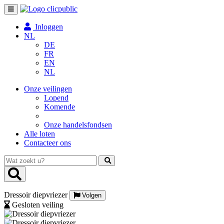
Toggle
navigation
Inloggen
NL
DE
FR
EN
NL
Onze veilingen
Lopend
Komende
Onze handelsfondsen
Alle loten
Contacteer ons
Wat
zoekt
u?
Dressoir diepvriezer
Volgen
Gesloten veiling