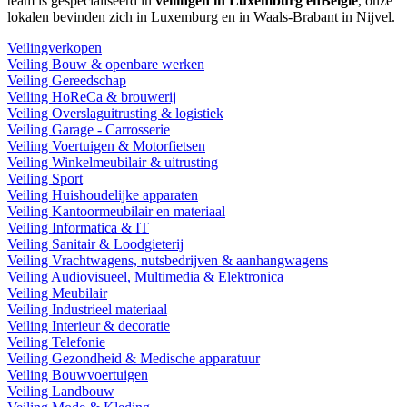
team is gespecialiseerd in
veilingen in Luxemburg enBelgië
, onze
lokalen bevinden zich in Luxemburg en in Waals-Brabant in Nijvel.
Veilingverkopen
Veiling Bouw & openbare werken
Veiling Gereedschap
Veiling HoReCa & brouwerij
Veiling Overslaguitrusting & logistiek
Veiling Garage - Carrosserie
Veiling Voertuigen & Motorfietsen
Veiling Winkelmeubilair & uitrusting
Veiling Sport
Veiling Huishoudelijke apparaten
Veiling Kantoormeubilair en materiaal
Veiling Informatica & IT
Veiling Sanitair & Loodgieterij
Veiling Vrachtwagens, nutsbedrijven & aanhangwagens
Veiling Audiovisueel, Multimedia & Elektronica
Veiling Meubilair
Veiling Industrieel materiaal
Veiling Interieur & decoratie
Veiling Telefonie
Veiling Gezondheid & Medische apparatuur
Veiling Bouwvoertuigen
Veiling Landbouw