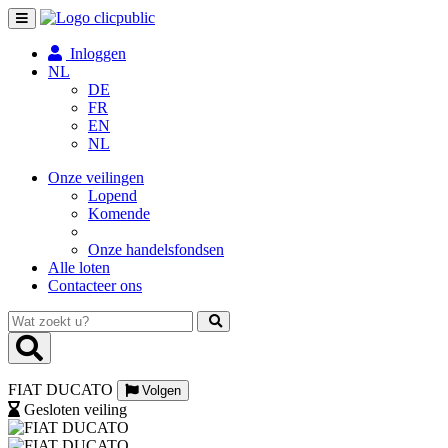
Toggle
navigation
Inloggen
NL
DE
FR
EN
NL
Onze veilingen
Lopend
Komende
Onze handelsfondsen
Alle loten
Contacteer ons
Wat
zoekt
u?
FIAT DUCATO
Volgen
Gesloten veiling