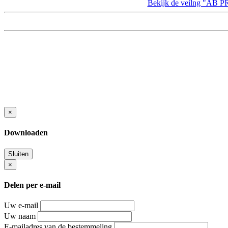
Bekijk de veilng "A
×
Downloaden
Sluiten
×
Delen per e-mail
Uw e-mail
Uw naam
E-mailadres van de bestemmeling