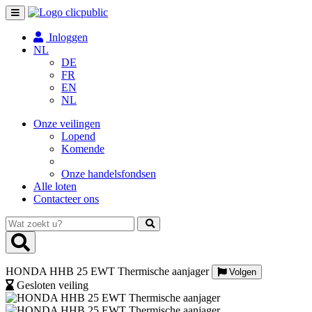
Toggle
navigation
Inloggen
NL
DE
FR
EN
NL
Onze veilingen
Lopend
Komende
Onze handelsfondsen
Alle loten
Contacteer ons
Wat
zoekt
u?
HONDA HHB 25 EWT Thermische aanjager
Volgen
Gesloten veiling