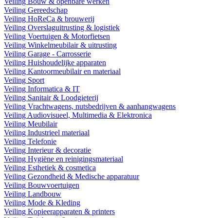
Veiling Bouw & openbare werken
Veiling Gereedschap
Veiling HoReCa & brouwerij
Veiling Overslaguitrusting & logistiek
Veiling Voertuigen & Motorfietsen
Veiling Winkelmeubilair & uitrusting
Veiling Garage - Carrosserie
Veiling Huishoudelijke apparaten
Veiling Kantoormeubilair en materiaal
Veiling Sport
Veiling Informatica & IT
Veiling Sanitair & Loodgieterij
Veiling Vrachtwagens, nutsbedrijven & aanhangwagens
Veiling Audiovisueel, Multimedia & Elektronica
Veiling Meubilair
Veiling Industrieel materiaal
Veiling Telefonie
Veiling Interieur & decoratie
Veiling Hygiëne en reinigingsmateriaal
Veiling Esthetiek & cosmetica
Veiling Gezondheid & Medische apparatuur
Veiling Bouwvoertuigen
Veiling Landbouw
Veiling Mode & Kleding
Veiling Kopieerapparaten & printers