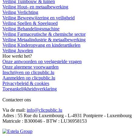
Veiling Tuinbouw & tuinen
Veiling Hout- en metaalbewerking
Veiling Verlichting
Veiling Bewegwijzering en veiligheid
Veiling Spellen & Speelgoed
Veiling Behandelingsmachine
Veiling Farmaceutische & chemische sector
Veiling Metaalindustrie & metaalbewerking
Veiling Kinderopvang en kinderartikelen
Veiling Juwelen
Hoe werkt het?
Onze antwoorden op veelgestelde vragen
Onze algemene voorwaarden
Inschrijven op clicpublic.lu
Aanmelden op clicpublic.lu
Privacybeleid & cookies
Toegankelijkheidsverklaring
Contacteer ons
Via de mail:
info@clicpublic.lu
Adres : 55 Rue du Luxembourg - L-4931 Pontpierre - Luxembourg
Matricule : B300046 - BTW : LU36958153