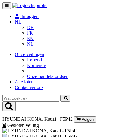
Toggle
navigation
Inloggen
NL
DE
FR
EN
NL
Onze veilingen
Lopend
Komende
Onze handelsfondsen
Alle loten
Contacteer ons
Wat
zoekt
u?
HYUNDAI KONA, Kauai - F5P42
Volgen
Gesloten veiling