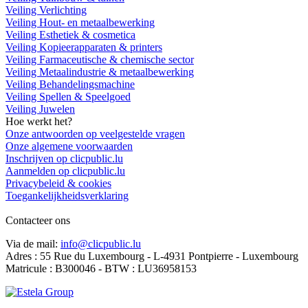
Veiling Verlichting
Veiling Hout- en metaalbewerking
Veiling Esthetiek & cosmetica
Veiling Kopieerapparaten & printers
Veiling Farmaceutische & chemische sector
Veiling Metaalindustrie & metaalbewerking
Veiling Behandelingsmachine
Veiling Spellen & Speelgoed
Veiling Juwelen
Hoe werkt het?
Onze antwoorden op veelgestelde vragen
Onze algemene voorwaarden
Inschrijven op clicpublic.lu
Aanmelden op clicpublic.lu
Privacybeleid & cookies
Toegankelijkheidsverklaring
Contacteer ons
Via de mail:
info@clicpublic.lu
Adres : 55 Rue du Luxembourg - L-4931 Pontpierre - Luxembourg
Matricule : B300046 - BTW : LU36958153
Clicpublic is een merk van de Estela-groep