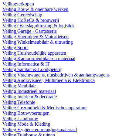
Veilingverkopen
Veiling Bouw & openbare werken
Veiling Gereedschap
Veiling HoReCa & brouwerij
Veiling Overslaguitrusting & logistiek
Veiling Garage - Carrosserie
Veiling Voertuigen & Motorfietsen
Veiling Winkelmeubilair & uitrusting
Veiling Sport
Veiling Huishoudelijke apparaten
Veiling Kantoormeubilair en materiaal
Veiling Informatica & IT
Veiling Sanitair & Loodgieterij
Veiling Vrachtwagens, nutsbedrijven & aanhangwagens
Veiling Audiovisueel, Multimedia & Elektronica
Veiling Meubilair
Veiling Industrieel materiaal
Veiling Interieur & decoratie
Veiling Telefonie
Veiling Gezondheid & Medische apparatuur
Veiling Bouwvoertuigen
Veiling Landbouw
Veiling Mode & Kleding
Veiling Hygiëne en reinigingsmateriaal
Veiling Tuinbouw & tuinen