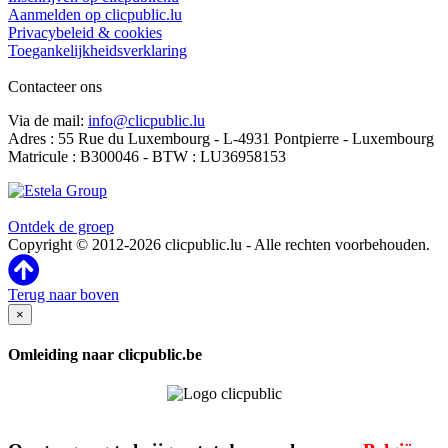
Aanmelden op clicpublic.lu
Privacybeleid & cookies
Toegankelijkheidsverklaring
Contacteer ons
Via de mail:
info@clicpublic.lu
Adres : 55 Rue du Luxembourg - L-4931 Pontpierre - Luxembourg
Matricule : B300046 - BTW : LU36958153
Clicpublic is een merk van de Estela-groep
Ontdek de groep
Copyright © 2012-2026 clicpublic.lu - Alle rechten voorbehouden.
Terug naar boven
×
Omleiding naar clicpublic.be