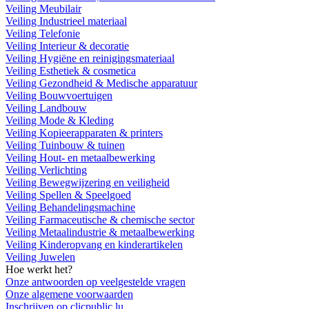
Veiling Meubilair
Veiling Industrieel materiaal
Veiling Telefonie
Veiling Interieur & decoratie
Veiling Hygiëne en reinigingsmateriaal
Veiling Esthetiek & cosmetica
Veiling Gezondheid & Medische apparatuur
Veiling Bouwvoertuigen
Veiling Landbouw
Veiling Mode & Kleding
Veiling Kopieerapparaten & printers
Veiling Tuinbouw & tuinen
Veiling Hout- en metaalbewerking
Veiling Verlichting
Veiling Bewegwijzering en veiligheid
Veiling Spellen & Speelgoed
Veiling Behandelingsmachine
Veiling Farmaceutische & chemische sector
Veiling Metaalindustrie & metaalbewerking
Veiling Kinderopvang en kinderartikelen
Veiling Juwelen
Hoe werkt het?
Onze antwoorden op veelgestelde vragen
Onze algemene voorwaarden
Inschrijven op clicpublic.lu