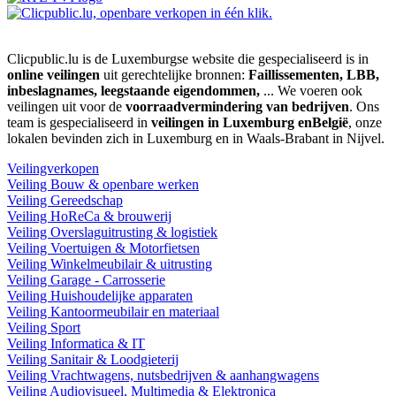
Clicpublic.lu is de Luxemburgse website die gespecialiseerd is in
online veilingen
uit gerechtelijke bronnen:
Faillissementen, LBB,
inbeslagnames, leegstaande eigendommen,
... We voeren ook
veilingen uit voor de
voorraadvermindering van bedrijven
. Ons
team is gespecialiseerd in
veilingen in Luxemburg enBelgië
, onze
lokalen bevinden zich in Luxemburg en in Waals-Brabant in Nijvel.
Veilingverkopen
Veiling Bouw & openbare werken
Veiling Gereedschap
Veiling HoReCa & brouwerij
Veiling Overslaguitrusting & logistiek
Veiling Voertuigen & Motorfietsen
Veiling Winkelmeubilair & uitrusting
Veiling Garage - Carrosserie
Veiling Huishoudelijke apparaten
Veiling Kantoormeubilair en materiaal
Veiling Sport
Veiling Informatica & IT
Veiling Sanitair & Loodgieterij
Veiling Vrachtwagens, nutsbedrijven & aanhangwagens
Veiling Audiovisueel, Multimedia & Elektronica