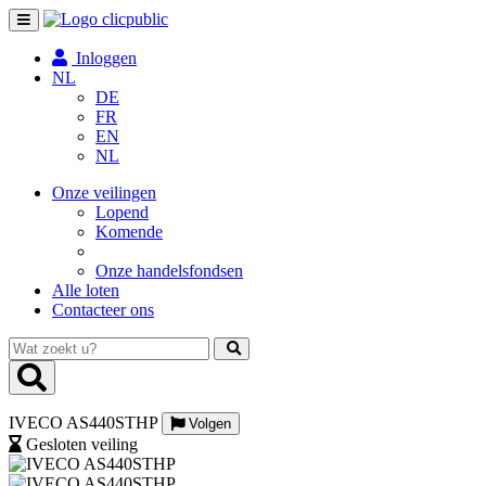
Toggle
navigation
Inloggen
NL
DE
FR
EN
NL
Onze veilingen
Lopend
Komende
Onze handelsfondsen
Alle loten
Contacteer ons
Wat
zoekt
u?
IVECO AS440STHP
Volgen
Gesloten veiling