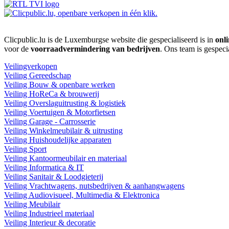
Clicpublic.lu is de Luxemburgse website die gespecialiseerd is in
onli
voor de
voorraadvermindering van bedrijven
. Ons team is gespeci
Veilingverkopen
Veiling Gereedschap
Veiling Bouw & openbare werken
Veiling HoReCa & brouwerij
Veiling Overslaguitrusting & logistiek
Veiling Voertuigen & Motorfietsen
Veiling Garage - Carrosserie
Veiling Winkelmeubilair & uitrusting
Veiling Huishoudelijke apparaten
Veiling Sport
Veiling Kantoormeubilair en materiaal
Veiling Informatica & IT
Veiling Sanitair & Loodgieterij
Veiling Vrachtwagens, nutsbedrijven & aanhangwagens
Veiling Audiovisueel, Multimedia & Elektronica
Veiling Meubilair
Veiling Industrieel materiaal
Veiling Interieur & decoratie