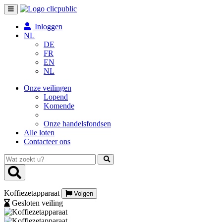
Toggle
navigation
Inloggen
NL
DE
FR
EN
NL
Onze veilingen
Lopend
Komende
Onze handelsfondsen
Alle loten
Contacteer ons
Wat
zoekt
u?
Koffiezetapparaat
Volgen
Gesloten veiling