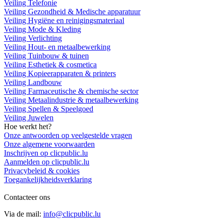
Veiling Telefonie
Veiling Gezondheid & Medische apparatuur
Veiling Hygiëne en reinigingsmateriaal
Veiling Mode & Kleding
Veiling Verlichting
Veiling Hout- en metaalbewerking
Veiling Tuinbouw & tuinen
Veiling Esthetiek & cosmetica
Veiling Kopieerapparaten & printers
Veiling Landbouw
Veiling Farmaceutische & chemische sector
Veiling Metaalindustrie & metaalbewerking
Veiling Spellen & Speelgoed
Veiling Juwelen
Hoe werkt het?
Onze antwoorden op veelgestelde vragen
Onze algemene voorwaarden
Inschrijven op clicpublic.lu
Aanmelden op clicpublic.lu
Privacybeleid & cookies
Toegankelijkheidsverklaring
Contacteer ons
Via de mail:
info@clicpublic.lu