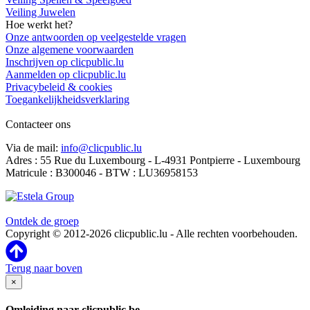
Veiling Juwelen
Hoe werkt het?
Onze antwoorden op veelgestelde vragen
Onze algemene voorwaarden
Inschrijven op clicpublic.lu
Aanmelden op clicpublic.lu
Privacybeleid & cookies
Toegankelijkheidsverklaring
Contacteer ons
Via de mail:
info@clicpublic.lu
Adres : 55 Rue du Luxembourg - L-4931 Pontpierre - Luxembourg
Matricule : B300046 - BTW : LU36958153
Clicpublic is een merk van de Estela-groep
Ontdek de groep
Copyright © 2012-2026 clicpublic.lu - Alle rechten voorbehouden.
Terug naar boven
×
Omleiding naar clicpublic.be