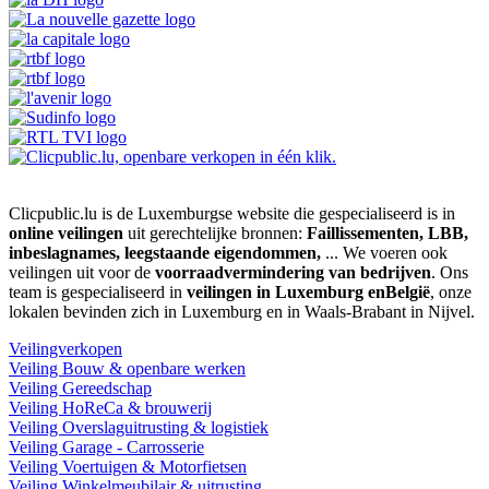
Clicpublic.lu is de Luxemburgse website die gespecialiseerd is in
online veilingen
uit gerechtelijke bronnen:
Faillissementen, LBB,
inbeslagnames, leegstaande eigendommen,
... We voeren ook
veilingen uit voor de
voorraadvermindering van bedrijven
. Ons
team is gespecialiseerd in
veilingen in Luxemburg enBelgië
, onze
lokalen bevinden zich in Luxemburg en in Waals-Brabant in Nijvel.
Veilingverkopen
Veiling Bouw & openbare werken
Veiling Gereedschap
Veiling HoReCa & brouwerij
Veiling Overslaguitrusting & logistiek
Veiling Garage - Carrosserie
Veiling Voertuigen & Motorfietsen
Veiling Winkelmeubilair & uitrusting