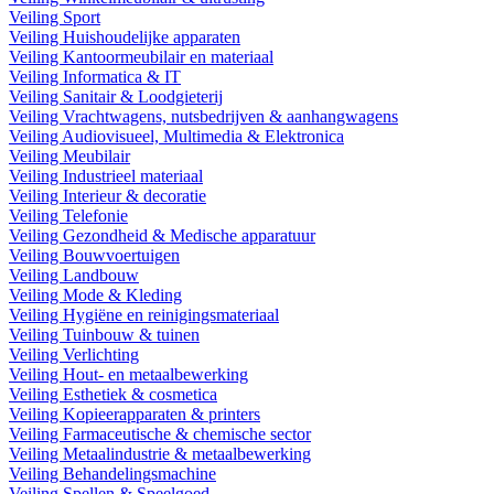
Veiling Sport
Veiling Huishoudelijke apparaten
Veiling Kantoormeubilair en materiaal
Veiling Informatica & IT
Veiling Sanitair & Loodgieterij
Veiling Vrachtwagens, nutsbedrijven & aanhangwagens
Veiling Audiovisueel, Multimedia & Elektronica
Veiling Meubilair
Veiling Industrieel materiaal
Veiling Interieur & decoratie
Veiling Telefonie
Veiling Gezondheid & Medische apparatuur
Veiling Bouwvoertuigen
Veiling Landbouw
Veiling Mode & Kleding
Veiling Hygiëne en reinigingsmateriaal
Veiling Tuinbouw & tuinen
Veiling Verlichting
Veiling Hout- en metaalbewerking
Veiling Esthetiek & cosmetica
Veiling Kopieerapparaten & printers
Veiling Farmaceutische & chemische sector
Veiling Metaalindustrie & metaalbewerking
Veiling Behandelingsmachine
Veiling Spellen & Speelgoed