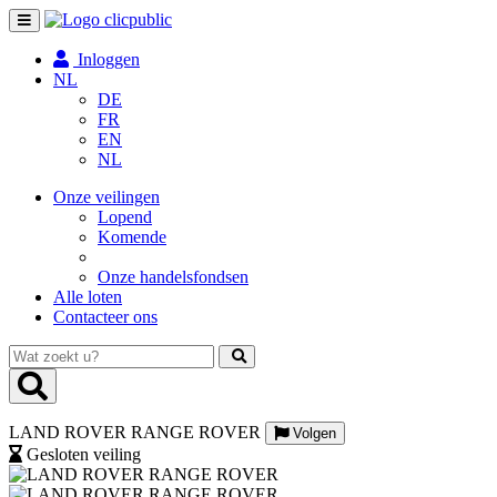
Toggle
navigation
Inloggen
NL
DE
FR
EN
NL
Onze veilingen
Lopend
Komende
Onze handelsfondsen
Alle loten
Contacteer ons
Wat
zoekt
u?
LAND ROVER RANGE ROVER
Volgen
Gesloten veiling