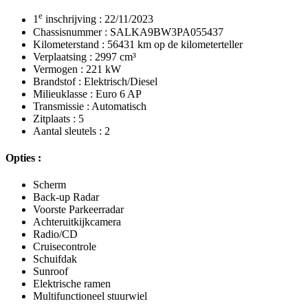
e
1
inschrijving : 22/11/2023
Chassisnummer : SALKA9BW3PA055437
Kilometerstand : 56431 km op de kilometerteller
Verplaatsing : 2997 cm³
Vermogen : 221 kW
Brandstof : Elektrisch/Diesel
Milieuklasse : Euro 6 AP
Transmissie : Automatisch
Zitplaats : 5
Aantal sleutels : 2
Opties :
Scherm
Back-up Radar
Voorste Parkeerradar
Achteruitkijkcamera
Radio/CD
Cruisecontrole
Schuifdak
Sunroof
Elektrische ramen
Multifunctioneel stuurwiel