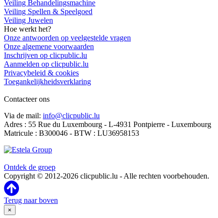
Veiling Behandelingsmachine
Veiling Spellen & Speelgoed
Veiling Juwelen
Hoe werkt het?
Onze antwoorden op veelgestelde vragen
Onze algemene voorwaarden
Inschrijven op clicpublic.lu
Aanmelden op clicpublic.lu
Privacybeleid & cookies
Toegankelijkheidsverklaring
Contacteer ons
Via de mail:
info@clicpublic.lu
Adres : 55 Rue du Luxembourg - L-4931 Pontpierre - Luxembourg
Matricule : B300046 - BTW : LU36958153
Clicpublic is een merk van de Estela-groep
Ontdek de groep
Copyright © 2012-2026 clicpublic.lu - Alle rechten voorbehouden.
Terug naar boven
×