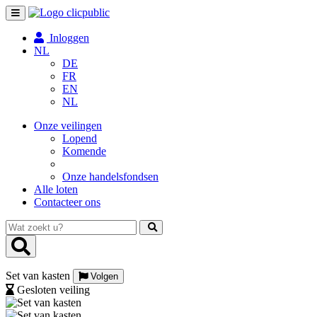
Toggle
navigation
Inloggen
NL
DE
FR
EN
NL
Onze veilingen
Lopend
Komende
Onze handelsfondsen
Alle loten
Contacteer ons
Wat
zoekt
u?
Set van kasten
Volgen
Gesloten veiling