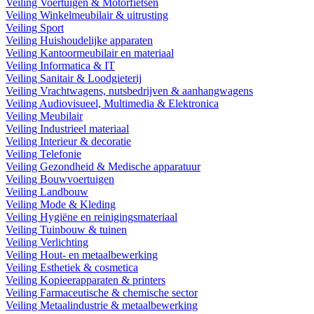
Veiling Voertuigen & Motorfietsen
Veiling Winkelmeubilair & uitrusting
Veiling Sport
Veiling Huishoudelijke apparaten
Veiling Kantoormeubilair en materiaal
Veiling Informatica & IT
Veiling Sanitair & Loodgieterij
Veiling Vrachtwagens, nutsbedrijven & aanhangwagens
Veiling Audiovisueel, Multimedia & Elektronica
Veiling Meubilair
Veiling Industrieel materiaal
Veiling Interieur & decoratie
Veiling Telefonie
Veiling Gezondheid & Medische apparatuur
Veiling Bouwvoertuigen
Veiling Landbouw
Veiling Mode & Kleding
Veiling Hygiëne en reinigingsmateriaal
Veiling Tuinbouw & tuinen
Veiling Verlichting
Veiling Hout- en metaalbewerking
Veiling Esthetiek & cosmetica
Veiling Kopieerapparaten & printers
Veiling Farmaceutische & chemische sector
Veiling Metaalindustrie & metaalbewerking