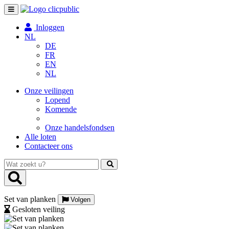
Toggle
navigation
Inloggen
NL
DE
FR
EN
NL
Onze veilingen
Lopend
Komende
Onze handelsfondsen
Alle loten
Contacteer ons
Wat
zoekt
u?
Set van planken
Volgen
Gesloten veiling