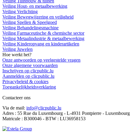
Veiling Tuinbouw & tuinen
Veiling Hout- en metaalbewerking
Veiling Verlichting
Veiling Bewegwijzering en veiligheid
Veiling Spellen & Speelgoed
Veiling Behandelingsmachine
Veiling Farmaceutische & chemische sector
Veiling Metaalindustrie & metaalbewerking
Veiling Kinderopvang en kinderartikelen
Veiling Juwelen
Hoe werkt het?
Onze antwoorden op veelgestelde vragen
Onze algemene voorwaarden
Inschrijven op clicpublic.lu
Aanmelden op clicpublic.lu
Privacybeleid & cookies
Toegankelijkheidsverklaring
Contacteer ons
Via de mail:
info@clicpublic.lu
Adres : 55 Rue du Luxembourg - L-4931 Pontpierre - Luxembourg
Matricule : B300046 - BTW : LU36958153