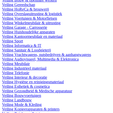
Veiling Bouw & openbare werken
Veiling Gereedschap
Veiling HoReCa & brouwerij
Veiling Overslaguitrusting & logistiek
Veiling Voertuigen & Motorfietsen
Veiling Winkelmeubilair & uitrusting
Veiling Garage - Carrosserie
Veiling Huishoudelijke apparaten
Veiling Kantoormeubilair en materiaal
Veiling Sport
Veiling Informatica & IT
Veiling Sanitair & Loodgieterij
Veiling Vrachtwagens, nutsbedrijven & aanhangwagens
Veiling Audiovisueel, Multimedia & Elektronica
Veiling Meubilair
Veiling Industrieel materiaal
Veiling Telefonie
Veiling Interieur & decoratie
Veiling Hygiëne en reinigingsmateriaal
Veiling Esthetiek & cosmetica
Veiling Gezondheid & Medische apparatuur
Veiling Bouwvoertuigen
Veiling Landbouw
Veiling Mode & Kleding
Veiling Kopieerapparaten & printers