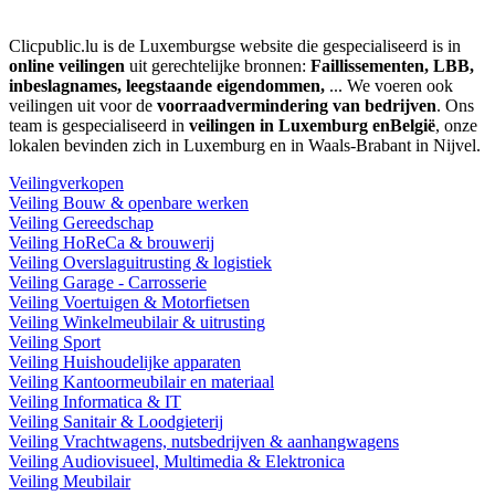
Clicpublic.lu is de Luxemburgse website die gespecialiseerd is in
online veilingen
uit gerechtelijke bronnen:
Faillissementen, LBB,
inbeslagnames, leegstaande eigendommen,
... We voeren ook
veilingen uit voor de
voorraadvermindering van bedrijven
. Ons
team is gespecialiseerd in
veilingen in Luxemburg enBelgië
, onze
lokalen bevinden zich in Luxemburg en in Waals-Brabant in Nijvel.
Veilingverkopen
Veiling Bouw & openbare werken
Veiling Gereedschap
Veiling HoReCa & brouwerij
Veiling Overslaguitrusting & logistiek
Veiling Garage - Carrosserie
Veiling Voertuigen & Motorfietsen
Veiling Winkelmeubilair & uitrusting
Veiling Sport
Veiling Huishoudelijke apparaten
Veiling Kantoormeubilair en materiaal
Veiling Informatica & IT
Veiling Sanitair & Loodgieterij
Veiling Vrachtwagens, nutsbedrijven & aanhangwagens
Veiling Audiovisueel, Multimedia & Elektronica
Veiling Meubilair