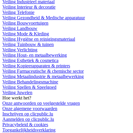
Veiling Industrieel materiaal
Veiling Interieur & decoratie
Veiling Telefonie
Veiling Gezondheid & Medische apparatuur
Veiling Bouwvoertuigen
Veiling Landbouw
Veiling Mode & Kleding
Veiling Hygiëne en reinigingsmateriaal
Veiling Tuinbouw & tuinen
Veiling Verlichting
Veiling Hout- en metaalbewerking
Veiling Esthetiek & cosmetica
Veiling Kopieerapparaten & printers
Veiling Farmaceutische & chemische sector
Veiling Metaalindustrie & metaalbewerking
Veiling Behandelingsmachine
Veiling Spellen & Speelgoed
Veiling Juwelen
Hoe werkt het?
Onze antwoorden op veelgestelde vragen
Onze algemene voorwaarden
Inschrijven op clicpublic.lu
Aanmelden op clicpublic.lu
Privacybeleid & cookies
Toegankelijkheidsverklaring