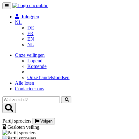
Toggle
navigation
Inloggen
NL
DE
FR
EN
NL
Onze veilingen
Lopend
Komende
Onze handelsfondsen
Alle loten
Contacteer ons
Wat
zoekt
u?
Partij sproeiers
Volgen
Gesloten veiling