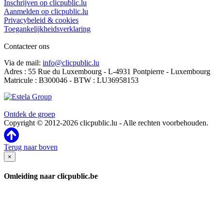
Inschrijven op clicpublic.lu
Aanmelden op clicpublic.lu
Privacybeleid & cookies
Toegankelijkheidsverklaring
Contacteer ons
Via de mail:
info@clicpublic.lu
Adres : 55 Rue du Luxembourg - L-4931 Pontpierre - Luxembourg
Matricule : B300046 - BTW : LU36958153
Clicpublic is een merk van de Estela-groep
Ontdek de groep
Copyright © 2012-2026 clicpublic.lu - Alle rechten voorbehouden.
Terug naar boven
×
Omleiding naar clicpublic.be