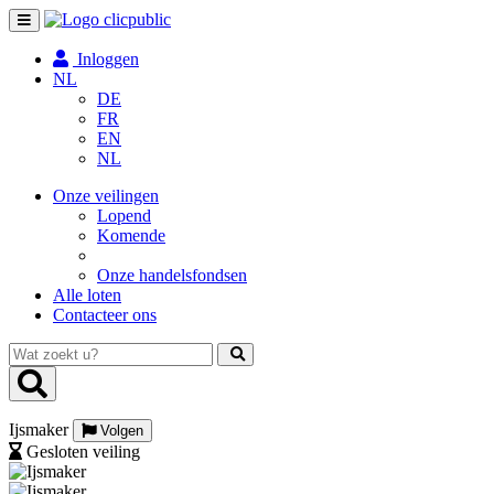
Toggle
navigation
Inloggen
NL
DE
FR
EN
NL
Onze veilingen
Lopend
Komende
Onze handelsfondsen
Alle loten
Contacteer ons
Wat
zoekt
u?
Ijsmaker
Volgen
Gesloten veiling