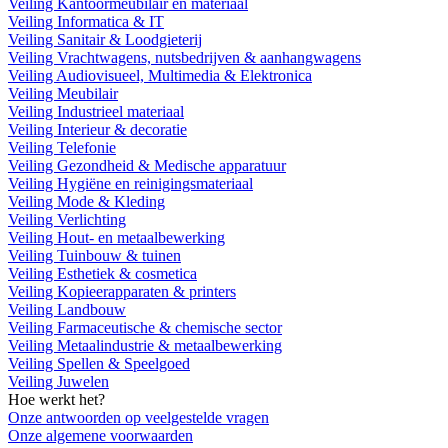
Veiling Kantoormeubilair en materiaal
Veiling Informatica & IT
Veiling Sanitair & Loodgieterij
Veiling Vrachtwagens, nutsbedrijven & aanhangwagens
Veiling Audiovisueel, Multimedia & Elektronica
Veiling Meubilair
Veiling Industrieel materiaal
Veiling Interieur & decoratie
Veiling Telefonie
Veiling Gezondheid & Medische apparatuur
Veiling Hygiëne en reinigingsmateriaal
Veiling Mode & Kleding
Veiling Verlichting
Veiling Hout- en metaalbewerking
Veiling Tuinbouw & tuinen
Veiling Esthetiek & cosmetica
Veiling Kopieerapparaten & printers
Veiling Landbouw
Veiling Farmaceutische & chemische sector
Veiling Metaalindustrie & metaalbewerking
Veiling Spellen & Speelgoed
Veiling Juwelen
Hoe werkt het?
Onze antwoorden op veelgestelde vragen
Onze algemene voorwaarden