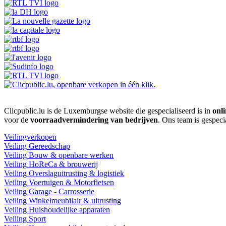
Clicpublic.lu is de Luxemburgse website die gespecialiseerd is in
onli
voor de
voorraadvermindering van bedrijven
. Ons team is gespeci
Veilingverkopen
Veiling Gereedschap
Veiling Bouw & openbare werken
Veiling HoReCa & brouwerij
Veiling Overslaguitrusting & logistiek
Veiling Voertuigen & Motorfietsen
Veiling Garage - Carrosserie
Veiling Winkelmeubilair & uitrusting
Veiling Huishoudelijke apparaten
Veiling Sport