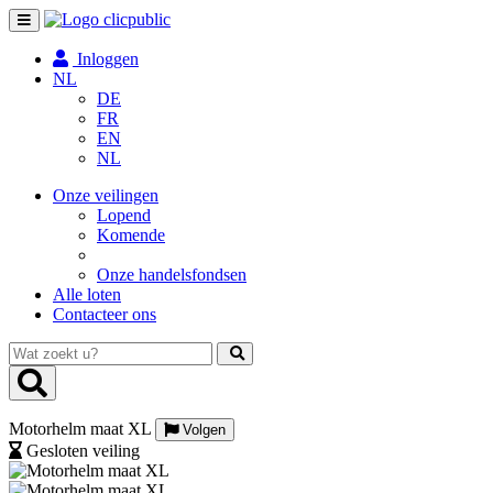
Toggle
navigation
Inloggen
NL
DE
FR
EN
NL
Onze veilingen
Lopend
Komende
Onze handelsfondsen
Alle loten
Contacteer ons
Wat
zoekt
u?
Motorhelm maat XL
Volgen
Gesloten veiling