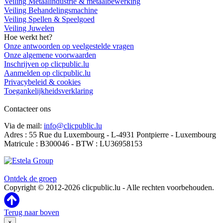
Veiling Metaalindustrie & metaalbewerking
Veiling Behandelingsmachine
Veiling Spellen & Speelgoed
Veiling Juwelen
Hoe werkt het?
Onze antwoorden op veelgestelde vragen
Onze algemene voorwaarden
Inschrijven op clicpublic.lu
Aanmelden op clicpublic.lu
Privacybeleid & cookies
Toegankelijkheidsverklaring
Contacteer ons
Via de mail:
info@clicpublic.lu
Adres : 55 Rue du Luxembourg - L-4931 Pontpierre - Luxembourg
Matricule : B300046 - BTW : LU36958153
Clicpublic is een merk van de Estela-groep
Ontdek de groep
Copyright © 2012-2026 clicpublic.lu - Alle rechten voorbehouden.
Terug naar boven
×