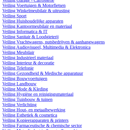
Veiling Garage - Carrosserie
Veiling Voertuigen & Motorfietsen
Veiling Winkelmeubilair & uitrusting
Veiling Sport
Veiling Huishoudelijke apparaten
Veiling Kantoormeubilair en materiaal
Veiling Informatica & IT
Veiling Sanitair & Loodgieterij
Veiling Vrachtwagens, nutsbedrijven & aanhangwagens
Veiling Audiovisueel, Multimedia & Elektronica
Veiling Meubilair
Veiling Industrieel materiaal
Veiling Interieur & decoratie
Veiling Telefonie
Veiling Gezondheid & Medische apparatuur
Veiling Bouwvoertuigen
Veiling Landbouw
Veiling Mode & Kleding
Veiling Hygiëne en reinigingsmateriaal
Veiling Tuinbouw & tuinen
Veiling Verlichting
Veiling Hout- en metaalbewerking
Veiling Esthetiek & cosmetica
Veiling Kopieerapparaten & printers
Veiling Farmaceutische & chemische sector