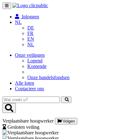
Toggle
navigation
Inloggen
NL
DE
FR
EN
NL
Onze veilingen
Lopend
Komende
Onze handelsfondsen
Alle loten
Contacteer ons
Wat
zoekt
u?
Verplaatsbare hoogwerker
Volgen
Gesloten veiling