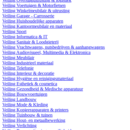
Veiling Overslaguitrusting & logistiek
Veiling Voertuigen & Motorfietsen
Veiling Winkelmeubilair & uitrusting
Veiling Garage - Carrosserie
Veiling Huishoudelijke apparaten
Veiling Kantoormeubilair en materiaal
Veiling Sport
Veiling Informatica & IT
Veiling Sanitair & Loodgieterij
Veiling Vrachtwagens, nutsbedrijven & aanhangwagens
Veiling Audiovisueel, Multimedia & Elektronica
Veiling Meubilair
Veiling Industrieel materiaal
Veiling Telefonie
Veiling Interieur & decoratie
Veiling Hygiëne en reinigingsmateriaal
Veiling Esthetiek & cosmetica
Veiling Gezondheid & Medische apparatuur
Veiling Bouwvoertuigen
Veiling Landbouw
Veiling Mode & Kleding
Veiling Kopieerapparaten & printers
Veiling Tuinbouw & tuinen
Veiling Hout- en metaalbewerking
Veiling Verlichting