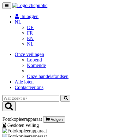
Toggle
navigation
Inloggen
NL
DE
FR
EN
NL
Onze veilingen
Lopend
Komende
Onze handelsfondsen
Alle loten
Contacteer ons
Wat
zoekt
u?
Fotokopieerapparaat
Volgen
Gesloten veiling