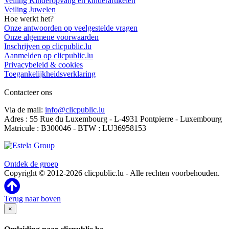
Veiling Kinderopvang en kinderartikelen
Veiling Juwelen
Hoe werkt het?
Onze antwoorden op veelgestelde vragen
Onze algemene voorwaarden
Inschrijven op clicpublic.lu
Aanmelden op clicpublic.lu
Privacybeleid & cookies
Toegankelijkheidsverklaring
Contacteer ons
Via de mail:
info@clicpublic.lu
Adres : 55 Rue du Luxembourg - L-4931 Pontpierre - Luxembourg
Matricule : B300046 - BTW : LU36958153
Clicpublic is een merk van de Estela-groep
Ontdek de groep
Copyright © 2012-2026 clicpublic.lu - Alle rechten voorbehouden.
Terug naar boven
×