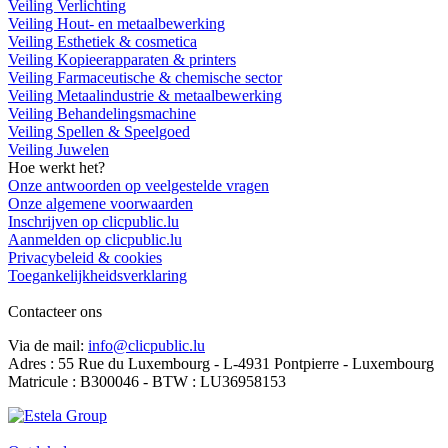
Veiling Verlichting
Veiling Hout- en metaalbewerking
Veiling Esthetiek & cosmetica
Veiling Kopieerapparaten & printers
Veiling Farmaceutische & chemische sector
Veiling Metaalindustrie & metaalbewerking
Veiling Behandelingsmachine
Veiling Spellen & Speelgoed
Veiling Juwelen
Hoe werkt het?
Onze antwoorden op veelgestelde vragen
Onze algemene voorwaarden
Inschrijven op clicpublic.lu
Aanmelden op clicpublic.lu
Privacybeleid & cookies
Toegankelijkheidsverklaring
Contacteer ons
Via de mail:
info@clicpublic.lu
Adres : 55 Rue du Luxembourg - L-4931 Pontpierre - Luxembourg
Matricule : B300046 - BTW : LU36958153
Clicpublic is een merk van de Estela-groep