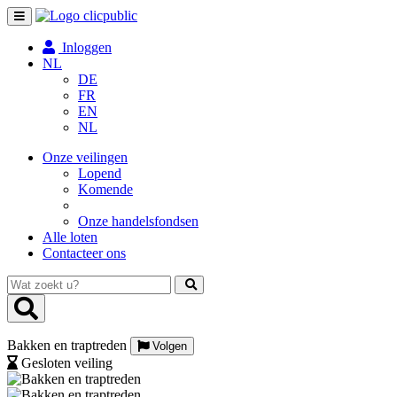
Toggle
navigation
Inloggen
NL
DE
FR
EN
NL
Onze veilingen
Lopend
Komende
Onze handelsfondsen
Alle loten
Contacteer ons
Wat
zoekt
u?
Bakken en traptreden
Volgen
Gesloten veiling