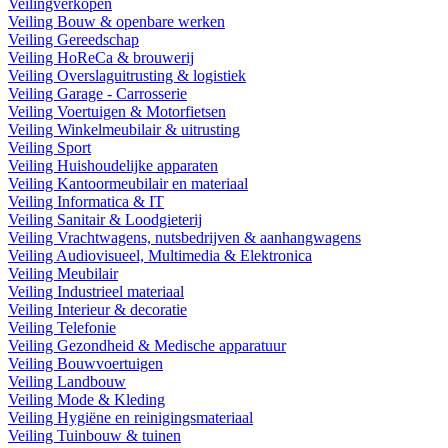
Veilingverkopen
Veiling Bouw & openbare werken
Veiling Gereedschap
Veiling HoReCa & brouwerij
Veiling Overslaguitrusting & logistiek
Veiling Garage - Carrosserie
Veiling Voertuigen & Motorfietsen
Veiling Winkelmeubilair & uitrusting
Veiling Sport
Veiling Huishoudelijke apparaten
Veiling Kantoormeubilair en materiaal
Veiling Informatica & IT
Veiling Sanitair & Loodgieterij
Veiling Vrachtwagens, nutsbedrijven & aanhangwagens
Veiling Audiovisueel, Multimedia & Elektronica
Veiling Meubilair
Veiling Industrieel materiaal
Veiling Interieur & decoratie
Veiling Telefonie
Veiling Gezondheid & Medische apparatuur
Veiling Bouwvoertuigen
Veiling Landbouw
Veiling Mode & Kleding
Veiling Hygiëne en reinigingsmateriaal
Veiling Tuinbouw & tuinen