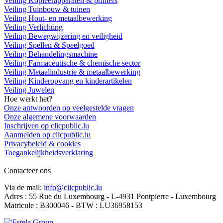
Veiling Kopieerapparaten & printers
Veiling Tuinbouw & tuinen
Veiling Hout- en metaalbewerking
Veiling Verlichting
Veiling Bewegwijzering en veiligheid
Veiling Spellen & Speelgoed
Veiling Behandelingsmachine
Veiling Farmaceutische & chemische sector
Veiling Metaalindustrie & metaalbewerking
Veiling Kinderopvang en kinderartikelen
Veiling Juwelen
Hoe werkt het?
Onze antwoorden op veelgestelde vragen
Onze algemene voorwaarden
Inschrijven op clicpublic.lu
Aanmelden op clicpublic.lu
Privacybeleid & cookies
Toegankelijkheidsverklaring
Contacteer ons
Via de mail:
info@clicpublic.lu
Adres : 55 Rue du Luxembourg - L-4931 Pontpierre - Luxembourg
Matricule : B300046 - BTW : LU36958153