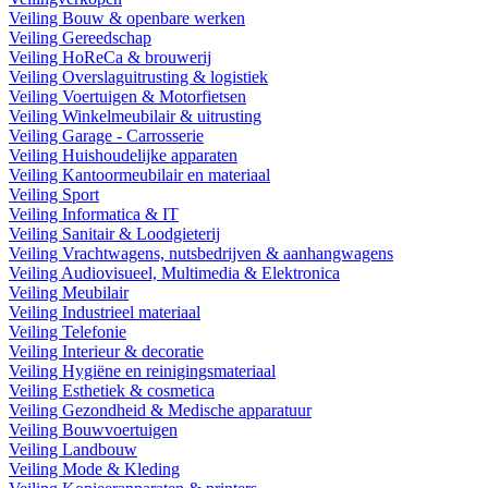
Veiling Bouw & openbare werken
Veiling Gereedschap
Veiling HoReCa & brouwerij
Veiling Overslaguitrusting & logistiek
Veiling Voertuigen & Motorfietsen
Veiling Winkelmeubilair & uitrusting
Veiling Garage - Carrosserie
Veiling Huishoudelijke apparaten
Veiling Kantoormeubilair en materiaal
Veiling Sport
Veiling Informatica & IT
Veiling Sanitair & Loodgieterij
Veiling Vrachtwagens, nutsbedrijven & aanhangwagens
Veiling Audiovisueel, Multimedia & Elektronica
Veiling Meubilair
Veiling Industrieel materiaal
Veiling Telefonie
Veiling Interieur & decoratie
Veiling Hygiëne en reinigingsmateriaal
Veiling Esthetiek & cosmetica
Veiling Gezondheid & Medische apparatuur
Veiling Bouwvoertuigen
Veiling Landbouw
Veiling Mode & Kleding