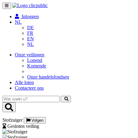
Toggle
navigation
Inloggen
NL
DE
FR
EN
NL
Onze veilingen
Lopend
Komende
Onze handelsfondsen
Alle loten
Contacteer ons
Wat
zoekt
u?
Stofzuiger
Volgen
Gesloten veiling