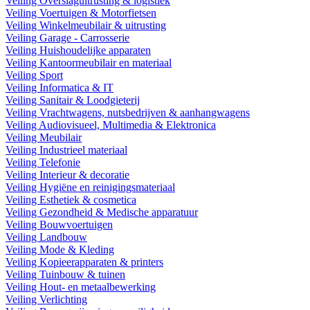
Veiling Overslaguitrusting & logistiek
Veiling Voertuigen & Motorfietsen
Veiling Winkelmeubilair & uitrusting
Veiling Garage - Carrosserie
Veiling Huishoudelijke apparaten
Veiling Kantoormeubilair en materiaal
Veiling Sport
Veiling Informatica & IT
Veiling Sanitair & Loodgieterij
Veiling Vrachtwagens, nutsbedrijven & aanhangwagens
Veiling Audiovisueel, Multimedia & Elektronica
Veiling Meubilair
Veiling Industrieel materiaal
Veiling Telefonie
Veiling Interieur & decoratie
Veiling Hygiëne en reinigingsmateriaal
Veiling Esthetiek & cosmetica
Veiling Gezondheid & Medische apparatuur
Veiling Bouwvoertuigen
Veiling Landbouw
Veiling Mode & Kleding
Veiling Kopieerapparaten & printers
Veiling Tuinbouw & tuinen
Veiling Hout- en metaalbewerking
Veiling Verlichting