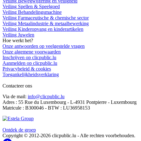
Veiling Bewegwijzering en veiligheid
Veiling Spellen & Speelgoed
Veiling Behandelingsmachine
Veiling Farmaceutische & chemische sector
Veiling Metaalindustrie & metaalbewerking
Veiling Kinderopvang en kinderartikelen
Veiling Juwelen
Hoe werkt het?
Onze antwoorden op veelgestelde vragen
Onze algemene voorwaarden
Inschrijven op clicpublic.lu
Aanmelden op clicpublic.lu
Privacybeleid & cookies
Toegankelijkheidsverklaring
Contacteer ons
Via de mail:
info@clicpublic.lu
Adres : 55 Rue du Luxembourg - L-4931 Pontpierre - Luxembourg
Matricule : B300046 - BTW : LU36958153
Clicpublic is een merk van de Estela-groep
Ontdek de groep
Copyright © 2012-2026 clicpublic.lu - Alle rechten voorbehouden.