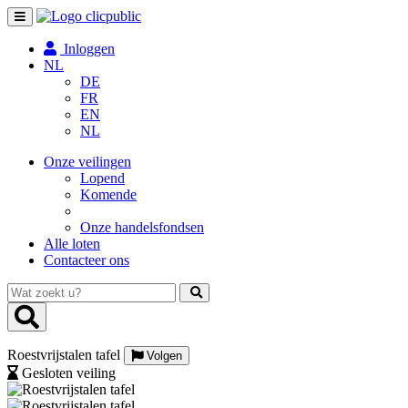
Toggle
navigation
Inloggen
NL
DE
FR
EN
NL
Onze veilingen
Lopend
Komende
Onze handelsfondsen
Alle loten
Contacteer ons
Wat
zoekt
u?
Roestvrijstalen tafel
Volgen
Gesloten veiling