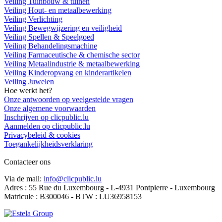
Veiling Tuinbouw & tuinen
Veiling Hout- en metaalbewerking
Veiling Verlichting
Veiling Bewegwijzering en veiligheid
Veiling Spellen & Speelgoed
Veiling Behandelingsmachine
Veiling Farmaceutische & chemische sector
Veiling Metaalindustrie & metaalbewerking
Veiling Kinderopvang en kinderartikelen
Veiling Juwelen
Hoe werkt het?
Onze antwoorden op veelgestelde vragen
Onze algemene voorwaarden
Inschrijven op clicpublic.lu
Aanmelden op clicpublic.lu
Privacybeleid & cookies
Toegankelijkheidsverklaring
Contacteer ons
Via de mail:
info@clicpublic.lu
Adres : 55 Rue du Luxembourg - L-4931 Pontpierre - Luxembourg
Matricule : B300046 - BTW : LU36958153