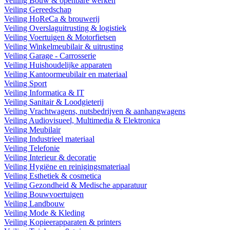
Veiling Bouw & openbare werken
Veiling Gereedschap
Veiling HoReCa & brouwerij
Veiling Overslaguitrusting & logistiek
Veiling Voertuigen & Motorfietsen
Veiling Winkelmeubilair & uitrusting
Veiling Garage - Carrosserie
Veiling Huishoudelijke apparaten
Veiling Kantoormeubilair en materiaal
Veiling Sport
Veiling Informatica & IT
Veiling Sanitair & Loodgieterij
Veiling Vrachtwagens, nutsbedrijven & aanhangwagens
Veiling Audiovisueel, Multimedia & Elektronica
Veiling Meubilair
Veiling Industrieel materiaal
Veiling Telefonie
Veiling Interieur & decoratie
Veiling Hygiëne en reinigingsmateriaal
Veiling Esthetiek & cosmetica
Veiling Gezondheid & Medische apparatuur
Veiling Bouwvoertuigen
Veiling Landbouw
Veiling Mode & Kleding
Veiling Kopieerapparaten & printers