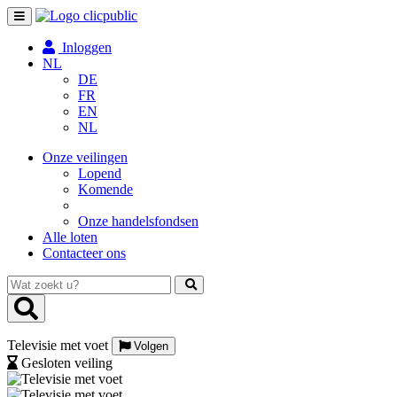
Toggle
navigation
Inloggen
NL
DE
FR
EN
NL
Onze veilingen
Lopend
Komende
Onze handelsfondsen
Alle loten
Contacteer ons
Wat
zoekt
u?
Televisie met voet
Volgen
Gesloten veiling