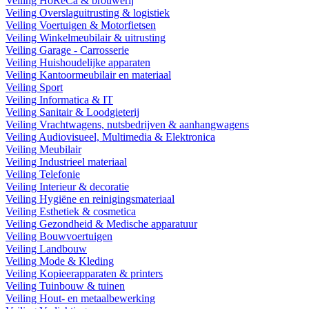
Veiling HoReCa & brouwerij
Veiling Overslaguitrusting & logistiek
Veiling Voertuigen & Motorfietsen
Veiling Winkelmeubilair & uitrusting
Veiling Garage - Carrosserie
Veiling Huishoudelijke apparaten
Veiling Kantoormeubilair en materiaal
Veiling Sport
Veiling Informatica & IT
Veiling Sanitair & Loodgieterij
Veiling Vrachtwagens, nutsbedrijven & aanhangwagens
Veiling Audiovisueel, Multimedia & Elektronica
Veiling Meubilair
Veiling Industrieel materiaal
Veiling Telefonie
Veiling Interieur & decoratie
Veiling Hygiëne en reinigingsmateriaal
Veiling Esthetiek & cosmetica
Veiling Gezondheid & Medische apparatuur
Veiling Bouwvoertuigen
Veiling Landbouw
Veiling Mode & Kleding
Veiling Kopieerapparaten & printers
Veiling Tuinbouw & tuinen
Veiling Hout- en metaalbewerking