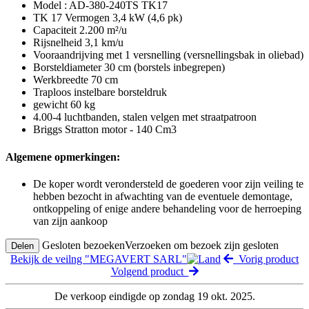
Model : AD-380-240TS TK17
TK 17 Vermogen 3,4 kW (4,6 pk)
Capaciteit 2.200 m²/u
Rijsnelheid 3,1 km/u
Vooraandrijving met 1 versnelling (versnellingsbak in oliebad)
Borsteldiameter 30 cm (borstels inbegrepen)
Werkbreedte 70 cm
Traploos instelbare borsteldruk
gewicht 60 kg
4.00-4 luchtbanden, stalen velgen met straatpatroon
Briggs Stratton motor - 140 Cm3
Algemene opmerkingen:
De koper wordt verondersteld de goederen voor zijn veiling te
hebben bezocht in afwachting van de eventuele demontage,
ontkoppeling of enige andere behandeling voor de herroeping
van zijn aankoop
Gesloten bezoeken
Verzoeken om bezoek zijn gesloten
Delen
Bekijk de veilng "MEGAVERT SARL"
Vorig product
Volgend product
De verkoop eindigde op zondag 19 okt. 2025.