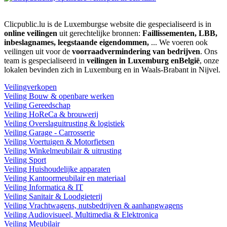
Clicpublic.lu is de Luxemburgse website die gespecialiseerd is in
online veilingen
uit gerechtelijke bronnen:
Faillissementen, LBB,
inbeslagnames, leegstaande eigendommen,
... We voeren ook
veilingen uit voor de
voorraadvermindering van bedrijven
. Ons
team is gespecialiseerd in
veilingen in Luxemburg enBelgië
, onze
lokalen bevinden zich in Luxemburg en in Waals-Brabant in Nijvel.
Veilingverkopen
Veiling Bouw & openbare werken
Veiling Gereedschap
Veiling HoReCa & brouwerij
Veiling Overslaguitrusting & logistiek
Veiling Garage - Carrosserie
Veiling Voertuigen & Motorfietsen
Veiling Winkelmeubilair & uitrusting
Veiling Sport
Veiling Huishoudelijke apparaten
Veiling Kantoormeubilair en materiaal
Veiling Informatica & IT
Veiling Sanitair & Loodgieterij
Veiling Vrachtwagens, nutsbedrijven & aanhangwagens
Veiling Audiovisueel, Multimedia & Elektronica
Veiling Meubilair