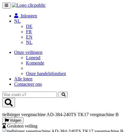
Toggle
navigation
Inloggen
NL
DE
FR
EN
NL
Onze veilingen
Lopend
Komende
Onze handelsfondsen
Alle loten
Contacteer ons
Wat
zoekt
u?
tielbürger veegmachine AD-384-240TS TK17 veegmachine B
Volgen
Gesloten veiling