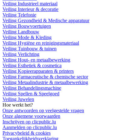
Veiling Industrieel materiaal
Veiling Interieur & decoratie
Veiling Telefonie
Veiling Gezondheid & Medische apparatuur
Veiling Bouwvoertuigen
Veiling Landbouw
Veiling Mode & Kleding
Veiling Hygiëne en reinigingsmateriaal
Veiling Tuinbouw & tuinen
Veiling Verlichting
Veiling Hout- en metaalbewerking
Veiling Esthetiek & cosmetica
Veiling Kopieerapparaten & printers
Veiling Farmaceutische & chemische sector
Veiling Metaalindustrie & metaalbewerking
Veiling Behandelingsmachine
Veiling Spellen & Speelgoed
Veiling Juwelen
Hoe werkt het?
Onze antwoorden op veelgestelde vragen
Onze algemene voorwaarden
Inschrijven op clicpublic.lu
Aanmelden op clicpublic.lu
Privacybeleid & cookies
Toegankelijkheidsverklaring