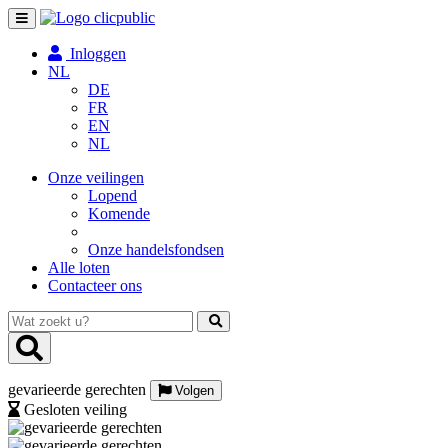
Toggle
navigation
Inloggen
NL
DE
FR
EN
NL
Onze veilingen
Lopend
Komende
Onze handelsfondsen
Alle loten
Contacteer ons
Wat
zoekt
u?
gevarieerde gerechten
Volgen
Gesloten veiling