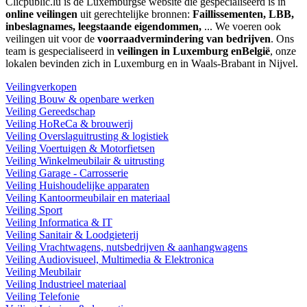
Clicpublic.lu is de Luxemburgse website die gespecialiseerd is in
online veilingen
uit gerechtelijke bronnen:
Faillissementen, LBB,
inbeslagnames, leegstaande eigendommen,
... We voeren ook
veilingen uit voor de
voorraadvermindering van bedrijven
. Ons
team is gespecialiseerd in
veilingen in Luxemburg enBelgië
, onze
lokalen bevinden zich in Luxemburg en in Waals-Brabant in Nijvel.
Veilingverkopen
Veiling Bouw & openbare werken
Veiling Gereedschap
Veiling HoReCa & brouwerij
Veiling Overslaguitrusting & logistiek
Veiling Voertuigen & Motorfietsen
Veiling Winkelmeubilair & uitrusting
Veiling Garage - Carrosserie
Veiling Huishoudelijke apparaten
Veiling Kantoormeubilair en materiaal
Veiling Sport
Veiling Informatica & IT
Veiling Sanitair & Loodgieterij
Veiling Vrachtwagens, nutsbedrijven & aanhangwagens
Veiling Audiovisueel, Multimedia & Elektronica
Veiling Meubilair
Veiling Industrieel materiaal
Veiling Telefonie