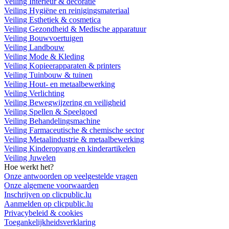
Veiling Interieur & decoratie
Veiling Hygiëne en reinigingsmateriaal
Veiling Esthetiek & cosmetica
Veiling Gezondheid & Medische apparatuur
Veiling Bouwvoertuigen
Veiling Landbouw
Veiling Mode & Kleding
Veiling Kopieerapparaten & printers
Veiling Tuinbouw & tuinen
Veiling Hout- en metaalbewerking
Veiling Verlichting
Veiling Bewegwijzering en veiligheid
Veiling Spellen & Speelgoed
Veiling Behandelingsmachine
Veiling Farmaceutische & chemische sector
Veiling Metaalindustrie & metaalbewerking
Veiling Kinderopvang en kinderartikelen
Veiling Juwelen
Hoe werkt het?
Onze antwoorden op veelgestelde vragen
Onze algemene voorwaarden
Inschrijven op clicpublic.lu
Aanmelden op clicpublic.lu
Privacybeleid & cookies
Toegankelijkheidsverklaring