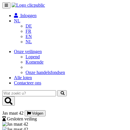
Toggle
navigation
Inloggen
NL
DE
FR
EN
NL
Onze veilingen
Lopend
Komende
Onze handelsfondsen
Alle loten
Contacteer ons
Wat
zoekt
u?
Jas maat 42
Volgen
Gesloten veiling