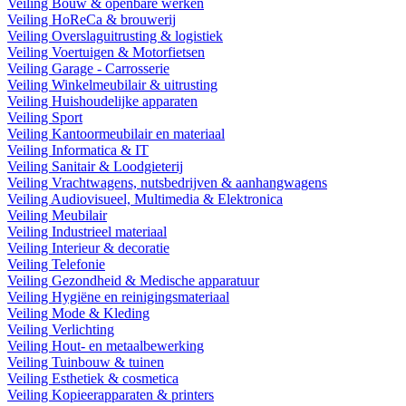
Veiling Bouw & openbare werken
Veiling HoReCa & brouwerij
Veiling Overslaguitrusting & logistiek
Veiling Voertuigen & Motorfietsen
Veiling Garage - Carrosserie
Veiling Winkelmeubilair & uitrusting
Veiling Huishoudelijke apparaten
Veiling Sport
Veiling Kantoormeubilair en materiaal
Veiling Informatica & IT
Veiling Sanitair & Loodgieterij
Veiling Vrachtwagens, nutsbedrijven & aanhangwagens
Veiling Audiovisueel, Multimedia & Elektronica
Veiling Meubilair
Veiling Industrieel materiaal
Veiling Interieur & decoratie
Veiling Telefonie
Veiling Gezondheid & Medische apparatuur
Veiling Hygiëne en reinigingsmateriaal
Veiling Mode & Kleding
Veiling Verlichting
Veiling Hout- en metaalbewerking
Veiling Tuinbouw & tuinen
Veiling Esthetiek & cosmetica
Veiling Kopieerapparaten & printers