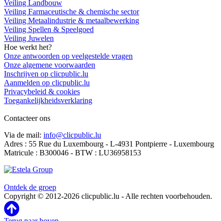
Veiling Landbouw
Veiling Farmaceutische & chemische sector
Veiling Metaalindustrie & metaalbewerking
Veiling Spellen & Speelgoed
Veiling Juwelen
Hoe werkt het?
Onze antwoorden op veelgestelde vragen
Onze algemene voorwaarden
Inschrijven op clicpublic.lu
Aanmelden op clicpublic.lu
Privacybeleid & cookies
Toegankelijkheidsverklaring
Contacteer ons
Via de mail:
info@clicpublic.lu
Adres : 55 Rue du Luxembourg - L-4931 Pontpierre - Luxembourg
Matricule : B300046 - BTW : LU36958153
Clicpublic is een merk van de Estela-groep
Ontdek de groep
Copyright © 2012-2026 clicpublic.lu - Alle rechten voorbehouden.
Terug naar boven