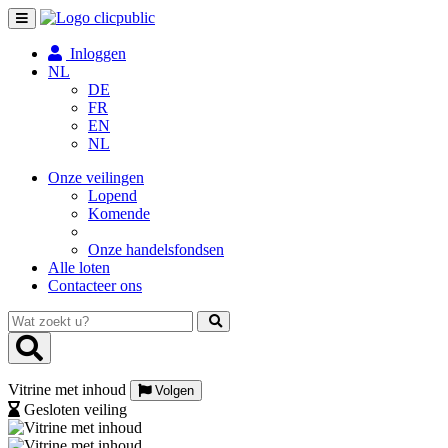
Toggle
navigation
Inloggen
NL
DE
FR
EN
NL
Onze veilingen
Lopend
Komende
Onze handelsfondsen
Alle loten
Contacteer ons
Wat
zoekt
u?
Vitrine met inhoud
Volgen
Gesloten veiling