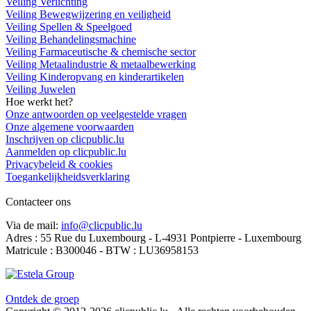
Veiling Verlichting
Veiling Bewegwijzering en veiligheid
Veiling Spellen & Speelgoed
Veiling Behandelingsmachine
Veiling Farmaceutische & chemische sector
Veiling Metaalindustrie & metaalbewerking
Veiling Kinderopvang en kinderartikelen
Veiling Juwelen
Hoe werkt het?
Onze antwoorden op veelgestelde vragen
Onze algemene voorwaarden
Inschrijven op clicpublic.lu
Aanmelden op clicpublic.lu
Privacybeleid & cookies
Toegankelijkheidsverklaring
Contacteer ons
Via de mail:
info@clicpublic.lu
Adres : 55 Rue du Luxembourg - L-4931 Pontpierre - Luxembourg
Matricule : B300046 - BTW : LU36958153
Clicpublic is een merk van de Estela-groep
Ontdek de groep