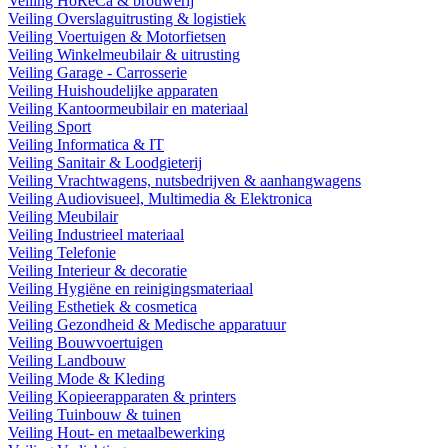
Veiling HoReCa & brouwerij
Veiling Overslaguitrusting & logistiek
Veiling Voertuigen & Motorfietsen
Veiling Winkelmeubilair & uitrusting
Veiling Garage - Carrosserie
Veiling Huishoudelijke apparaten
Veiling Kantoormeubilair en materiaal
Veiling Sport
Veiling Informatica & IT
Veiling Sanitair & Loodgieterij
Veiling Vrachtwagens, nutsbedrijven & aanhangwagens
Veiling Audiovisueel, Multimedia & Elektronica
Veiling Meubilair
Veiling Industrieel materiaal
Veiling Telefonie
Veiling Interieur & decoratie
Veiling Hygiëne en reinigingsmateriaal
Veiling Esthetiek & cosmetica
Veiling Gezondheid & Medische apparatuur
Veiling Bouwvoertuigen
Veiling Landbouw
Veiling Mode & Kleding
Veiling Kopieerapparaten & printers
Veiling Tuinbouw & tuinen
Veiling Hout- en metaalbewerking