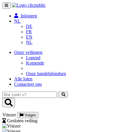
Toggle
navigation
Inloggen
NL
DE
FR
EN
NL
Onze veilingen
Lopend
Komende
Onze handelsfondsen
Alle loten
Contacteer ons
Wat
zoekt
u?
Vriezer
Volgen
Gesloten veiling