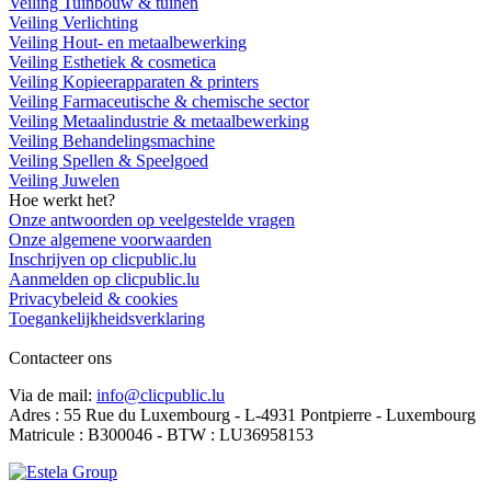
Veiling Tuinbouw & tuinen
Veiling Verlichting
Veiling Hout- en metaalbewerking
Veiling Esthetiek & cosmetica
Veiling Kopieerapparaten & printers
Veiling Farmaceutische & chemische sector
Veiling Metaalindustrie & metaalbewerking
Veiling Behandelingsmachine
Veiling Spellen & Speelgoed
Veiling Juwelen
Hoe werkt het?
Onze antwoorden op veelgestelde vragen
Onze algemene voorwaarden
Inschrijven op clicpublic.lu
Aanmelden op clicpublic.lu
Privacybeleid & cookies
Toegankelijkheidsverklaring
Contacteer ons
Via de mail:
info@clicpublic.lu
Adres : 55 Rue du Luxembourg - L-4931 Pontpierre - Luxembourg
Matricule : B300046 - BTW : LU36958153