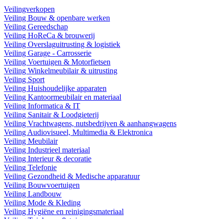
Veilingverkopen
Veiling Bouw & openbare werken
Veiling Gereedschap
Veiling HoReCa & brouwerij
Veiling Overslaguitrusting & logistiek
Veiling Garage - Carrosserie
Veiling Voertuigen & Motorfietsen
Veiling Winkelmeubilair & uitrusting
Veiling Sport
Veiling Huishoudelijke apparaten
Veiling Kantoormeubilair en materiaal
Veiling Informatica & IT
Veiling Sanitair & Loodgieterij
Veiling Vrachtwagens, nutsbedrijven & aanhangwagens
Veiling Audiovisueel, Multimedia & Elektronica
Veiling Meubilair
Veiling Industrieel materiaal
Veiling Interieur & decoratie
Veiling Telefonie
Veiling Gezondheid & Medische apparatuur
Veiling Bouwvoertuigen
Veiling Landbouw
Veiling Mode & Kleding
Veiling Hygiëne en reinigingsmateriaal