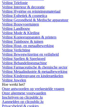
Veiling Telefonie
Veiling Interieur & decoratie
Veiling Hygiëne en reinigingsmateriaal
Veiling Esthetiek & cosmetica
Veiling Gezondheid & Medische apparatuur
Veiling Bouwvoertuigen
Veiling Landbouw
Veiling Mode & Kleding
Veiling Kopieerapparaten & printers
Veiling Tuinbouw & tuinen
Veiling Hout- en metaalbewerking
Veiling Verlichting
Veiling Bewegwijzering en veiligheid
Veiling Spellen & Speelgoed
Veiling Behandelingsmachine
Veiling Farmaceutische & chemische sector
Veiling Metaalindustrie & metaalbewerking
Veiling Kinderopvang en kinderartikelen
Veiling Juwelen
Hoe werkt het?
Onze antwoorden op veelgestelde vragen
Onze algemene voorwaarden
Inschrijven op clicpublic.lu
Aanmelden op clicpublic.lu
Privacybeleid & cookies