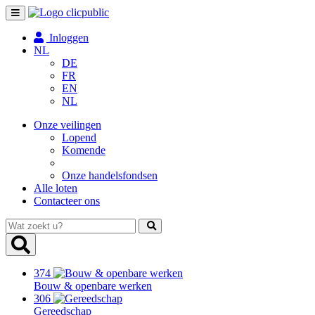
Toggle
navigation
Inloggen
NL
DE
FR
EN
NL
Onze veilingen
Lopend
Komende
Onze handelsfondsen
Alle loten
Contacteer ons
Wat
zoekt
u?
374
Bouw & openbare werken
306
Gereedschap