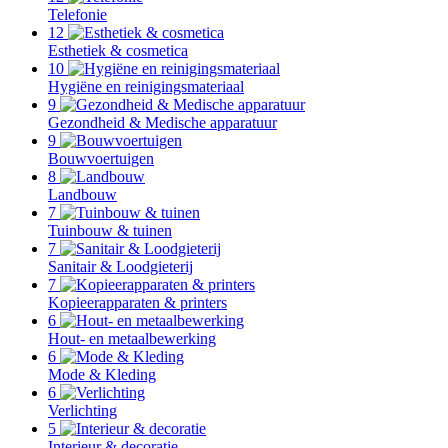
Telefonie
12
Esthetiek & cosmetica
10
Hygiëne en reinigingsmateriaal
9
Gezondheid & Medische apparatuur
9
Bouwvoertuigen
8
Landbouw
7
Tuinbouw & tuinen
7
Sanitair & Loodgieterij
7
Kopieerapparaten & printers
6
Hout- en metaalbewerking
6
Mode & Kleding
6
Verlichting
5
Interieur & decoratie