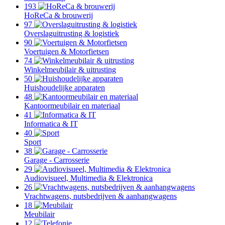
193
HoReCa & brouwerij
97
Overslaguitrusting & logistiek
90
Voertuigen & Motorfietsen
74
Winkelmeubilair & uitrusting
50
Huishoudelijke apparaten
48
Kantoormeubilair en materiaal
41
Informatica & IT
40
Sport
38
Garage - Carrosserie
29
Audiovisueel, Multimedia & Elektronica
26
Vrachtwagens, nutsbedrijven & aanhangwagens
18
Meubilair
12