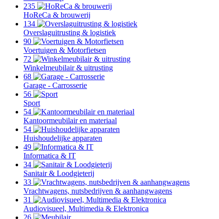
235
HoReCa & brouwerij
134
Overslaguitrusting & logistiek
90
Voertuigen & Motorfietsen
72
Winkelmeubilair & uitrusting
68
Garage - Carrosserie
56
Sport
54
Kantoormeubilair en materiaal
54
Huishoudelijke apparaten
49
Informatica & IT
34
Sanitair & Loodgieterij
33
Vrachtwagens, nutsbedrijven & aanhangwagens
31
Audiovisueel, Multimedia & Elektronica
26