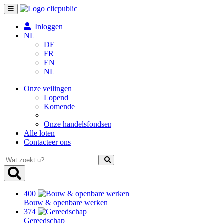
Toggle
navigation
Inloggen
NL
DE
FR
EN
NL
Onze veilingen
Lopend
Komende
Onze handelsfondsen
Alle loten
Contacteer ons
Wat
zoekt
u?
400
Bouw & openbare werken
374
Gereedschap