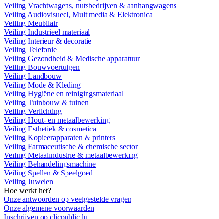
Veiling Vrachtwagens, nutsbedrijven & aanhangwagens
Veiling Audiovisueel, Multimedia & Elektronica
Veiling Meubilair
Veiling Industrieel materiaal
Veiling Interieur & decoratie
Veiling Telefonie
Veiling Gezondheid & Medische apparatuur
Veiling Bouwvoertuigen
Veiling Landbouw
Veiling Mode & Kleding
Veiling Hygiëne en reinigingsmateriaal
Veiling Tuinbouw & tuinen
Veiling Verlichting
Veiling Hout- en metaalbewerking
Veiling Esthetiek & cosmetica
Veiling Kopieerapparaten & printers
Veiling Farmaceutische & chemische sector
Veiling Metaalindustrie & metaalbewerking
Veiling Behandelingsmachine
Veiling Spellen & Speelgoed
Veiling Juwelen
Hoe werkt het?
Onze antwoorden op veelgestelde vragen
Onze algemene voorwaarden
Inschrijven op clicpublic.lu