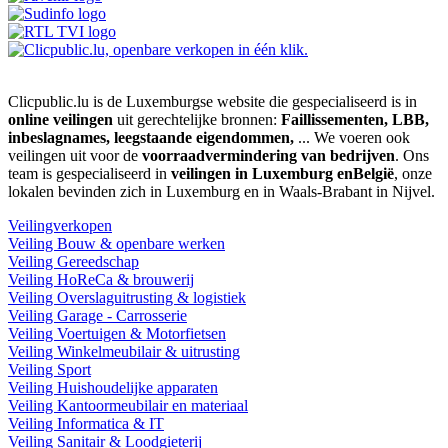
Clicpublic.lu is de Luxemburgse website die gespecialiseerd is in
online veilingen
uit gerechtelijke bronnen:
Faillissementen, LBB,
inbeslagnames, leegstaande eigendommen,
... We voeren ook
veilingen uit voor de
voorraadvermindering van bedrijven
. Ons
team is gespecialiseerd in
veilingen in Luxemburg enBelgië
, onze
lokalen bevinden zich in Luxemburg en in Waals-Brabant in Nijvel.
Veilingverkopen
Veiling Bouw & openbare werken
Veiling Gereedschap
Veiling HoReCa & brouwerij
Veiling Overslaguitrusting & logistiek
Veiling Garage - Carrosserie
Veiling Voertuigen & Motorfietsen
Veiling Winkelmeubilair & uitrusting
Veiling Sport
Veiling Huishoudelijke apparaten
Veiling Kantoormeubilair en materiaal
Veiling Informatica & IT
Veiling Sanitair & Loodgieterij